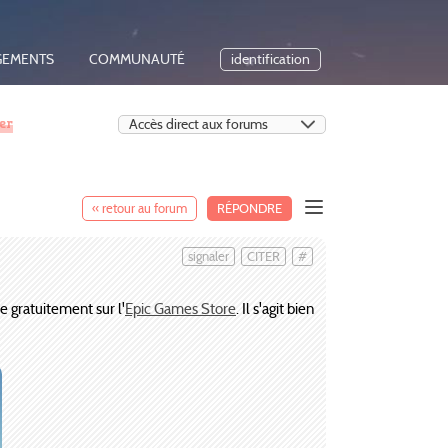
GEMENTS
COMMUNAUTÉ
identification
er
« retour au forum
RÉPONDRE
signaler
CITER
#
e gratuitement sur l'
Epic Games Store
. Il s'agit bien