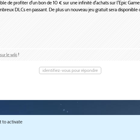
ble de profiter d'un bon de 10 € sur une infinité d'achats sur l'Epic Gam
mbreux DLCs en passant. De plus un nouveau jeu gratuit sera disponible 
sur le wiki
!
identifiez-vous pour répondre
passionnée par les jeux de simulation urbaine, notamment SimCity (
EA
) et Cities
 to activate
t gestion des cookies
.
ities:Skyline
guide SimCity 2013
guide SimCity 4
guide SimCity 3000
téléchar
ty 4
autres SimCity 4
communauté
forums Cities:Skylines
forums SimCity 4
fo