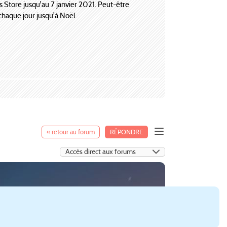
es Store jusqu'au 7 janvier 2021. Peut-être
chaque jour jusqu'à Noël.
« retour au forum
RÉPONDRE
:Skylines (
Paradox Interactive
).
gements SimCity 4
cartes SimCity 4
lots SimCity 4
rums SimCity 2013
forums autres jeux urbains