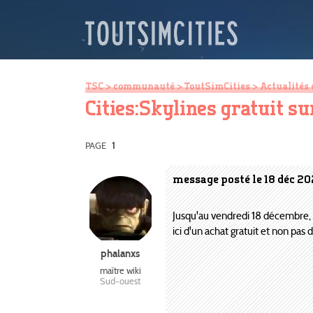
TSC
>
communauté
>
ToutSimCities
>
Actualités 
Cities:Skylines gratuit s
PAGE
1
message posté le 18 déc 2
Jusqu'au vendredi 18 décembre, 1
ici d'un achat gratuit et non pas 
phalanxs
maître wiki
Sud-ouest