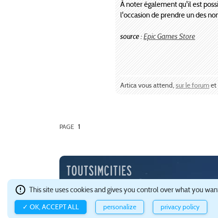
À noter également qu'il est possi
l'occasion de prendre un des no
source :
Epic Games Store
Artica vous attend,
sur le forum
et
PAGE
1
Depuis l'an 2000, TSC est une communauté francophone 
This site uses cookies and gives you control over what you want
Ce site est hébergé avec brio par
Gandi
.
Confidentialité e
✓ OK, ACCEPT ALL
personalize
privacy policy
à propos de TOUTSIMCITIES
à la une
wikiguide
guide C
bats SimCity 4
mods SimCity 4
props et textures SimCi