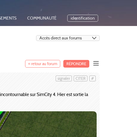
GEMENTS
COMMUNAUTÉ
identification
« retour au forum
RÉPONDRE
signaler
CITER
#
ncontournable sur SimCity 4. Hier est sortie la