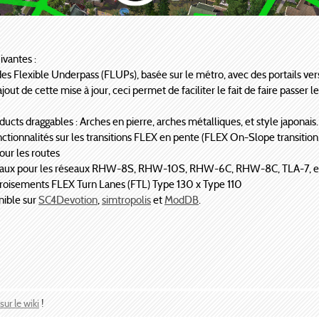
ivantes :
 Flexible Underpass (FLUPs), basée sur le métro, avec des portails vers
out de cette mise à jour, ceci permet de faciliter le fait de faire passer 
ucts draggables : Arches en pierre, arches métalliques, et style japonais.
nctionnalités sur les transitions FLEX en pente (FLEX On-Slope transiti
our les routes
onaux pour les réseaux RHW-8S, RHW-10S, RHW-6C, RHW-8C, TLA-7, et
 croisements FLEX Turn Lanes (FTL) Type 130 x Type 110
nible sur
SC4Devotion
,
simtropolis
et
ModDB
.
sur le wiki
!