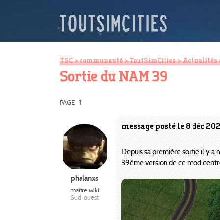
TSC
>
communauté
>
ToutSimCities
>
Actualités 
Sortie du NAM 39
PAGE
1
message posté le 8 déc 202
Depuis sa première sortie il y a
39ème version de ce mod centré 
phalanxs
maître wiki
Sud-ouest