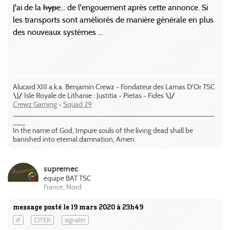
J'ai de la
hype
... de l'engouement après cette annonce. Si
les transports sont améliorés de manière générale en plus
des nouveaux systèmes ...
Alucard XIII a.k.a. Benjamin Crewz - Fondateur des Lamas D'Or TSC
\|/
Isle Royale de Lithanie : Justitia - Pietas - Fides
\|/
Crewz Gaming
-
Squad 29
_________________________________________________
___
In the name of God, Impure souls of the living dead shall be
banished into eternal damnation, Amen.
supremec
équipe BAT TSC
France, Nord
message posté le 19 mars 2020 à 23h49
#
CITER
signaler