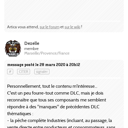
Artica vous attend,
sur le forum
et
sur le wiki
!
Dezelle
membre
Marseille/Provence/France
message posté le 28 mars 2020 à 20h12
#
CITER
signaler
Personnellement, tout le contenu m'intéresse...
C'est un peu fourre-tout comme DLC, mais je dois
reconnaître que tous ses composants me semblent
répondre à des "manques" de précédentes DLC
thématiques :
- la pêche complète Industries (incluant, au passage, la
vente directe entre producteurs et consommateurs, sans