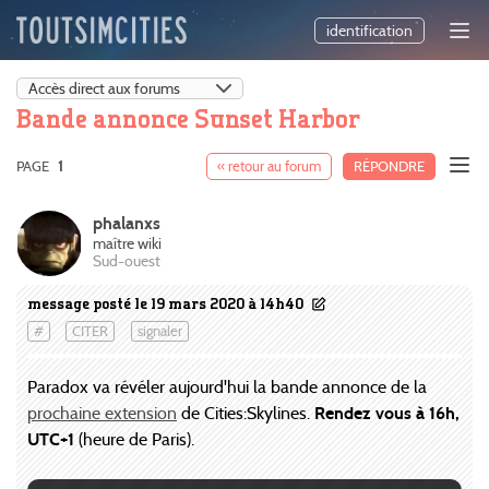
identification
Bande annonce Sunset Harbor
PAGE
1
« retour au forum
RÉPONDRE
phalanxs
maître wiki
Sud-ouest
message posté le 19 mars 2020 à 14h40
#
CITER
signaler
Paradox va révéler aujourd'hui la bande annonce de la
prochaine extension
de Cities:Skylines.
Rendez vous à 16h,
UTC+1
(heure de Paris).