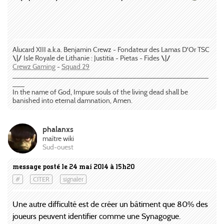
Alucard XIII a.k.a. Benjamin Crewz - Fondateur des Lamas D'Or TSC
\|/
Isle Royale de Lithanie : Justitia - Pietas - Fides
\|/
Crewz Gaming
-
Squad 29
_________________________________________________
___
In the name of God, Impure souls of the living dead shall be
banished into eternal damnation, Amen.
phalanxs
maître wiki
Sud-ouest
message posté le 24 mai 2014 à 15h20
#
CITER
signaler
Une autre difficulté est de créer un bâtiment que 80% des
joueurs peuvent identifier comme une Synagogue.