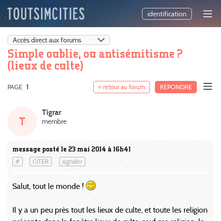
identification
Simple oublie, ou antisémitisme ?
(lieux de culte)
PAGE
1
« retour au forum
RÉPONDRE
Tigrar
T
membre
message posté le 23 mai 2014 à 16h41
#
CITER
signaler
Salut, tout le monde !
Il y a un peu près tout les lieux de culte, et toute les religion