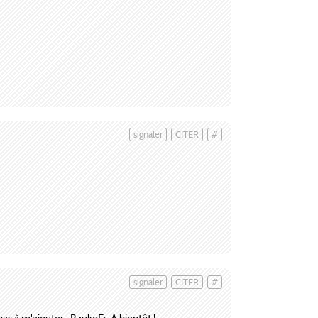
signaler
CITER
#
signaler
CITER
#