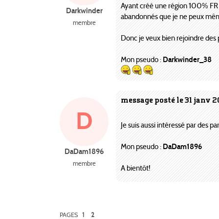
Ayant créé une région 100% FR où
Darkwinder
abandonnés que je ne peux même p
membre
Donc je veux bien rejoindre des 
Mon pseudo :
Darkwinder_38
message posté le 31 janv 2
D
Je suis aussi intéressé par des pa
Mon pseudo :
DaDam1896
DaDam1896
membre
A bientôt!
1
PAGES
2