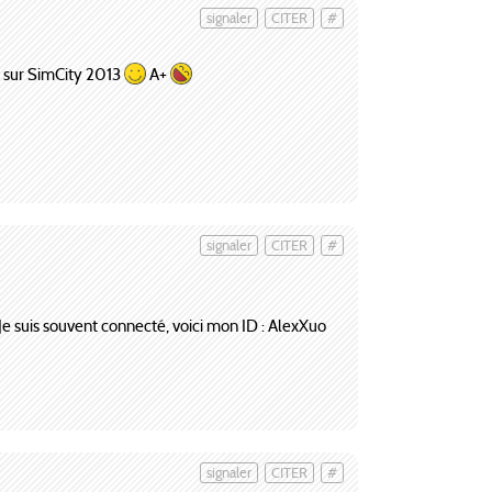
signaler
CITER
#
t sur SimCity 2013
A+
signaler
CITER
#
. Je suis souvent connecté, voici mon ID : AlexXuo
signaler
CITER
#