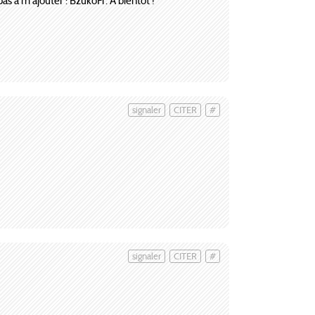
s à m'ajouter : BzukoFr. A bientôt !
signaler
CITER
#
signaler
CITER
#