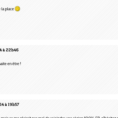
e la place
14 à 22h46
haite en être !
14 à 19h57