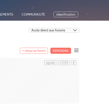
GEMENTS
COMMUNAUTÉ
identification
« retour au forum
RÉPONDRE
signaler
CITER
#