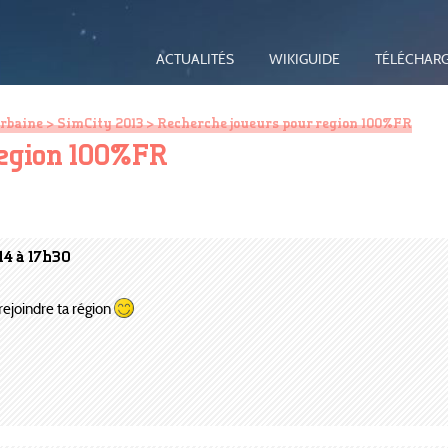
ACTUALITÉS
WIKIGUIDE
TÉLÉCHAR
urbaine
>
SimCity 2013
> Recherche joueurs pour region 100%FR
region 100%FR
14 à 17h30
 rejoindre ta région