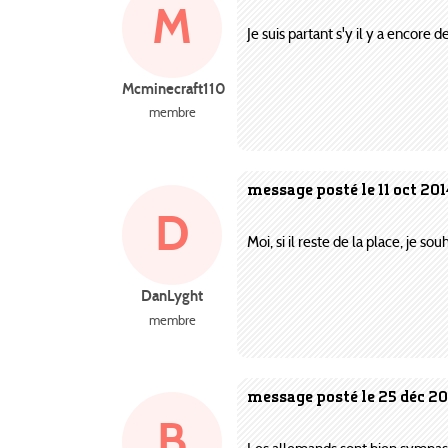
M
Je suis partant s'y il y a encore d
Mcminecraft110
membre
message posté le 11 oct 20
D
Moi, si il reste de la place, je sou
DanLyght
membre
message posté le 25 déc 20
B