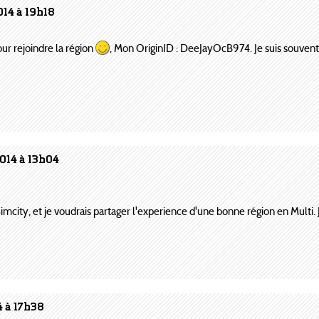
014 à 19h18
our rejoindre la région
, Mon OriginID : DeeJayOcB974. Je suis souven
014 à 13h04
 Simcity, et je voudrais partager l'experience d'une bonne région en Multi
4 à 17h38