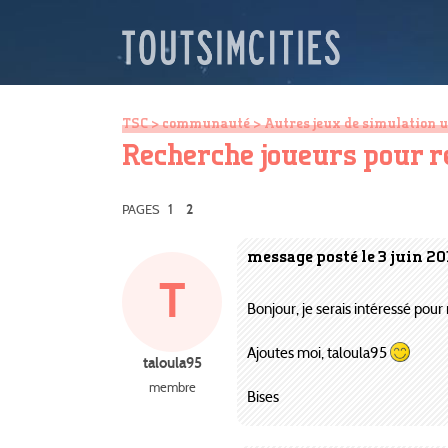
TSC
>
communauté
>
Autres jeux de simulation 
Recherche joueurs pour 
1
PAGES
2
message posté le 3 juin 20
T
Bonjour, je serais intéressé pour
Ajoutes moi, taloula95
taloula95
membre
Bises