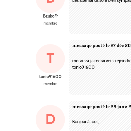
Les allemands sont bien sympas m
BzukoFr
membre
message posté le 27 déc 20
T
moi aussi j'aimerai vous rejoindr
tonio91600
tonio91600
membre
message posté le 29 janv 2
D
Bonjour à tous,