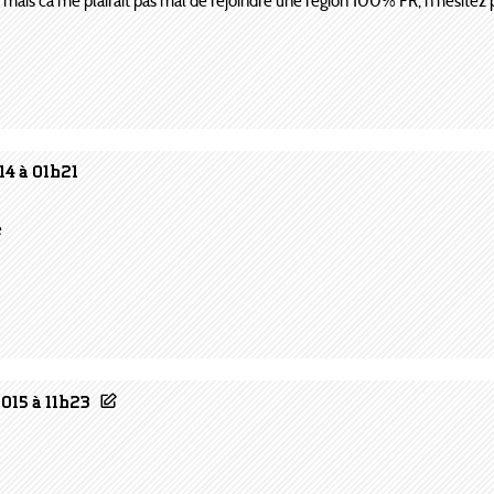
ais ca me plairait pas mal de rejoindre une région 100% FR, n'hésitez pa
14 à 01h21
e
015 à 11h23