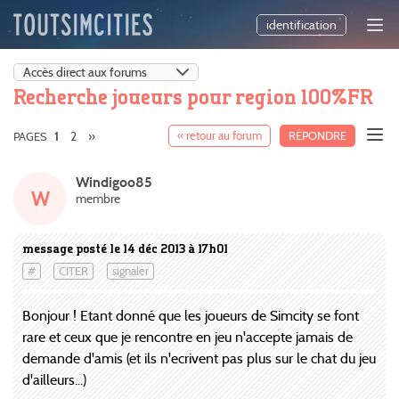
identification
Recherche joueurs pour region 100%FR
2
»
« retour au forum
RÉPONDRE
PAGES
1
Windigoo85
W
membre
message posté le 14 déc 2013 à 17h01
#
CITER
signaler
Bonjour ! Etant donné que les joueurs de Simcity se font
rare et ceux que je rencontre en jeu n'accepte jamais de
demande d'amis (et ils n'ecrivent pas plus sur le chat du jeu
d'ailleurs...)