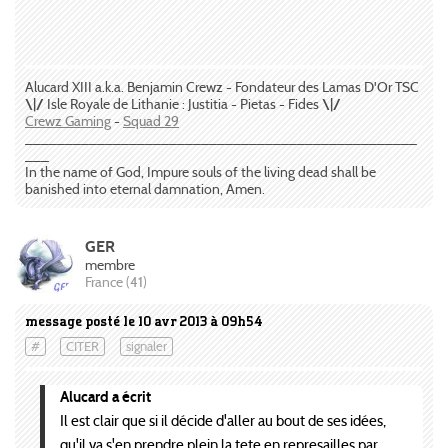
Alucard XIII a.k.a. Benjamin Crewz - Fondateur des Lamas D'Or TSC
\|/
Isle Royale de Lithanie : Justitia - Pietas - Fides
\|/
Crewz Gaming
-
Squad 29
_________________________________________________
___
In the name of God, Impure souls of the living dead shall be
banished into eternal damnation, Amen.
GER
membre
France (41)
message posté le 10 avr 2013 à 09h54
#
CITER
signaler
Alucard a écrit
Il est clair que si il décide d'aller au bout de ses idées,
qu'il va s'en prendre plein la tete en represailles par