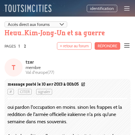
identification
Heuu..Kim-Jong-Un et sa guerre
1
« retour au forum
RÉPONDRE
PAGES
2
tzar
T
membre
Val d'europe(77)
message posté le 10 avr 2013 à 00h05
#
CITER
signaler
oui pardon l'occupation en moins. sinon les frappes et la
reddition de l'armée officielle irakienne n'a pris qu'une
semaine dans mes souvenirs.