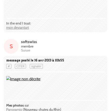
In the end I trust
mon deviantart
softswiss
S
membre
Suisse
message posté le 16 avr 2013 à 10h55
#
CITER
signaler
Mes photos
sur
Panoramio
(Nouveau: chutes du Rhin)