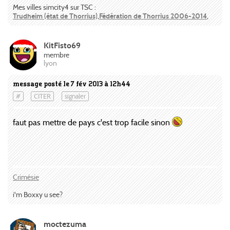
Mes villes simcity4 sur TSC :
Trudheim (état de Thorrius)
,
Fédération de Thorrius 2006-2014
,
KitFisto69
membre
lyon
message posté le 7 fév 2013 à 12h44
#
CITER
signaler
faut pas mettre de pays c'est trop facile sinon
Crimésie
i'm Boxxy u see?
moctezuma