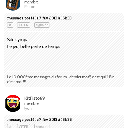
membre
Pluton
message posté le 7 fév 2013 à 15h33
#
CITER
signaler
Site sympa
Le jeu, belle perte de temps.
Le 10 000ème messages du forum "dernier mot", c'est qui ? Bin
c'est moi !!!
KitFisto69
membre
lyon
message posté le 7 fév 2013 à 15h36
#
CITER
signaler