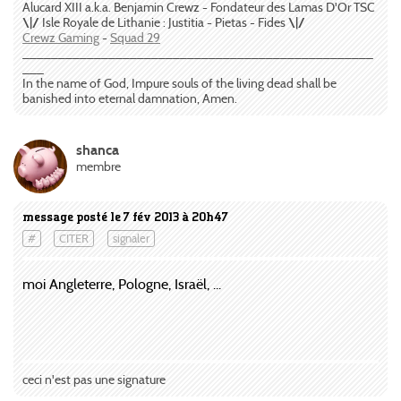
Alucard XIII a.k.a. Benjamin Crewz - Fondateur des Lamas D'Or TSC
\|/
Isle Royale de Lithanie : Justitia - Pietas - Fides
\|/
Crewz Gaming
-
Squad 29
_________________________________________________
___
In the name of God, Impure souls of the living dead shall be
banished into eternal damnation, Amen.
shanca
membre
message posté le 7 fév 2013 à 20h47
#
CITER
signaler
moi Angleterre, Pologne, Israël, ...
ceci n'est pas une signature