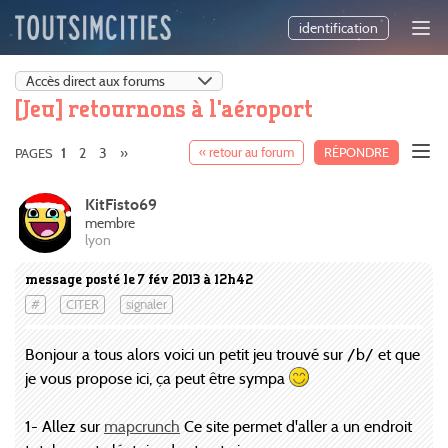
identification
[Jeu] retournons à l'aéroport
2
3
»
« retour au forum
RÉPONDRE
PAGES
1
KitFisto69
membre
lyon
message posté le 7 fév 2013 à 12h42
#
CITER
signaler
Bonjour a tous alors voici un petit jeu trouvé sur /b/ et que
je vous propose ici, ça peut être sympa
1- Allez sur
mapcrunch
Ce site permet d'aller a un endroit