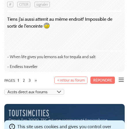
#
CITER
signaler
Tiens j'ai aussi atterrit au même endroit! Impossible de
sortir de l'enceinte
- When life gives you lemons ask for tequila and salt
- Endless traveller
2
3
»
« retour au forum
RÉPONDRE
PAGES
1
Depuis l'an 2000, TSC est une communauté francophone
passionnée par les jeux de simulation urbaine, notamment
This site uses cookies and gives you control over