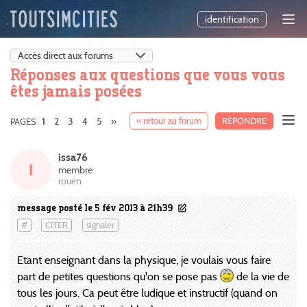
identification
Réponses aux questions que vous vous
êtes jamais posées
2
3
4
5
»
« retour au forum
RÉPONDRE
PAGES
1
issa76
I
membre
rouen
message posté le 5 fév 2013 à 21h39
#
CITER
signaler
Etant enseignant dans la physique, je voulais vous faire
part de petites questions qu'on se pose pas
de la vie de
tous les jours. Ca peut être ludique et instructif (quand on