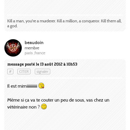
Kill a man, you're a murderer. Kill a million, a conqueror. Kill them all,
a god.
beaudoin
membre
paris ,france
message posté le 13 août 2012 à 10h53
#
CITER
signaler
Il est mimiiiiiiiiiiii
Même si ça va te couter un peu de sous, vas chez un
vétérinaire non ?