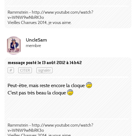
Rammstein - http://www.youtube.com/watch?
v=WNW9wNbRK3o
Vieilles Charrues 2014, je vous aime.
UncleSam
membre
message posté le 13 août 2012 à 14h42
#
CITER
signaler
Peut-être, mais reste encore la cloque
C'est pas très beau la cloque
Rammstein - http://www.youtube.com/watch?
v=WNW9wNbRK3o
Vieilles Charrues 2014, je vous aime.