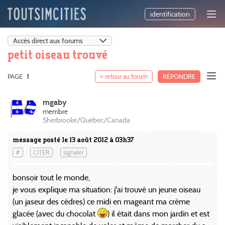
identification
petit oiseau trouvé
PAGE
1
« retour au forum
RÉPONDRE
mgaby
membre
Sherbrooke/Québec/Canada
message posté le 13 août 2012 à 03h37
#
CITER
signaler
bonsoir tout le monde,
je vous explique ma situation: j'ai trouvé un jeune oiseau
(un jaseur des cèdres) ce midi en mageant ma crème
glacée (avec du chocolat
) il était dans mon jardin et est