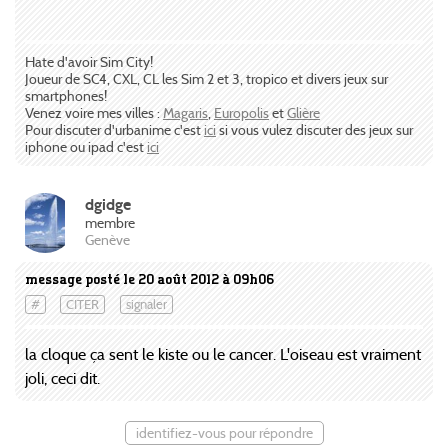
Hate d'avoir Sim City!
Joueur de SC4, CXL, CL les Sim 2 et 3, tropico et divers jeux sur
smartphones!
Venez voire mes villes :
Magaris
,
Europolis
et
Glière
Pour discuter d'urbanime c'est
ici
si vous vulez discuter des jeux sur
iphone ou ipad c'est
ici
dgidge
membre
Genève
message posté le 20 août 2012 à 09h06
#
CITER
signaler
la cloque ça sent le kiste ou le cancer. L'oiseau est vraiment
joli, ceci dit.
identifiez-vous pour répondre