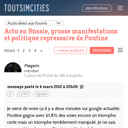
identification
Actu en Russie, grosse manifestations
et politique represssive de Poutine
2
3
4
»
« retour au forum
RÉPONDRE
PAGES
1
Magaris
membre
1, place de l'hôtel de ville Europolis,
message posté le 4 mars 2012 à 20h00
#
CITER
signaler
Je viens de voire ça il y a deux minutes sur google actualité,
Poutine gagne avec 61,8% des voies encore un triomphe,
certe mais un triomphe terriblement manipulé. Je ne sais