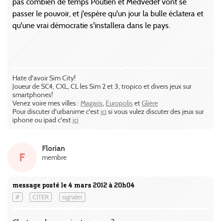
pas combien de temps Poutien et Medvedef vont se
passer le pouvoir, et j'espère qu'un jour la bulle éclatera et
qu'une vrai démocratie s'installera dans le pays.
Hate d'avoir Sim City!
Joueur de SC4, CXL, CL les Sim 2 et 3, tropico et divers jeux sur
smartphones!
Venez voire mes villes :
Magaris
,
Europolis
et
Glière
Pour discuter d'urbanime c'est
ici
si vous vulez discuter des jeux sur
iphone ou ipad c'est
ici
Florian
F
membre
message posté le 4 mars 2012 à 20h04
#
CITER
signaler