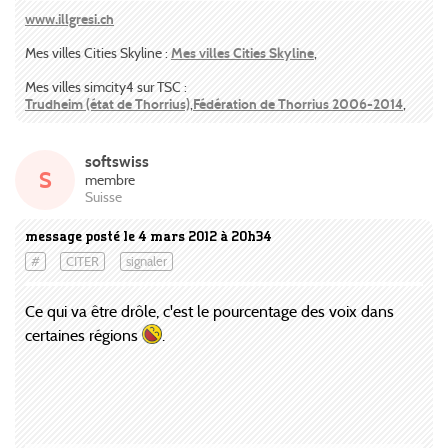
www.illgresi.ch
Mes villes Cities Skyline :
Mes villes Cities Skyline
,
Mes villes simcity4 sur TSC :
Trudheim (état de Thorrius)
,
Fédération de Thorrius 2006-2014
,
softswiss
S
membre
Suisse
message posté le 4 mars 2012 à 20h34
#
CITER
signaler
Ce qui va être drôle, c'est le pourcentage des voix dans
certaines régions
.