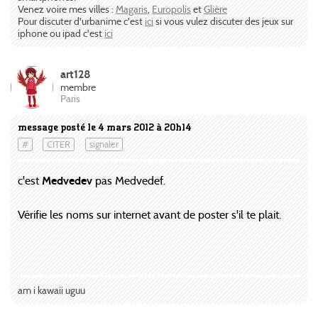
Venez voire mes villes :
Magaris
,
Europolis
et
Glière
Pour discuter d'urbanime c'est
ici
si vous vulez discuter des jeux sur
iphone ou ipad c'est
ici
art128
membre
Paris
message posté le 4 mars 2012 à 20h14
#
CITER
signaler
c'est
Medvedev
pas Medvedef.
Vérifie les noms sur internet avant de poster s'il te plait.
am i kawaii uguu