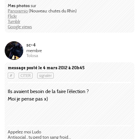
Mes photos
sur
Panoramio
(Nouveau: chutes du Rhin)
Flickr
Tumblr
Google views
sc-4
membre
Tolosa
message posté le 4 mars 2012 à 20h45
#
CITER
signaler
Ils avaient besoin de la faire l’élection ?
Moi je pense pas x)
Appelez moi Ludo
Antisocial , tu perd ton sang froid...