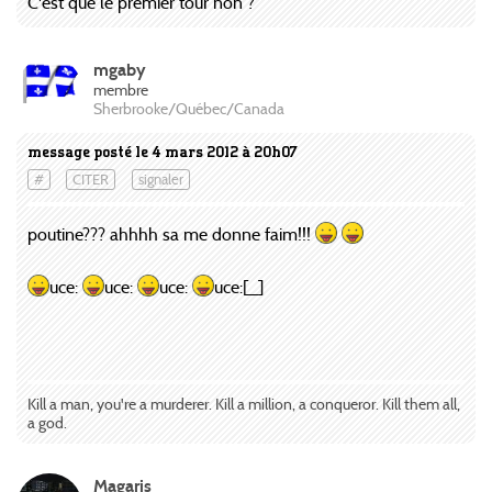
C'est que le premier tour non ?
mgaby
membre
Sherbrooke/Québec/Canada
message posté le 4 mars 2012 à 20h07
#
CITER
signaler
poutine??? ahhhh sa me donne faim!!!
uce:
uce:
uce:
uce:[_]
Kill a man, you're a murderer. Kill a million, a conqueror. Kill them all,
a god.
Magaris