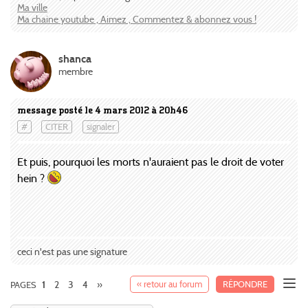
Ma ville
Ma chaine youtube , Aimez , Commentez & abonnez vous !
shanca
membre
message posté le 4 mars 2012 à 20h46
#
CITER
signaler
Et puis, pourquoi les morts n'auraient pas le droit de voter
hein ?
ceci n'est pas une signature
2
3
4
»
« retour au forum
RÉPONDRE
PAGES
1