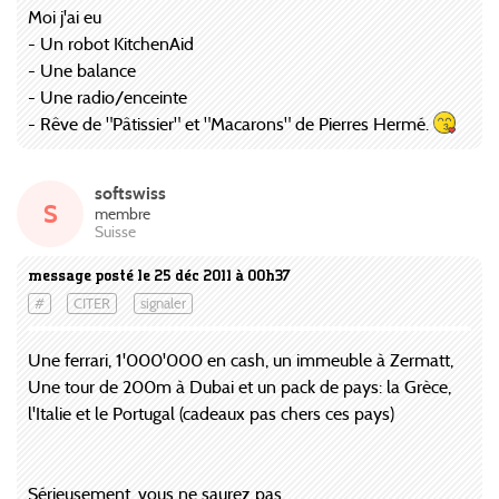
Moi j'ai eu
- Un robot KitchenAid
- Une balance
- Une radio/enceinte
- Rêve de "Pâtissier" et "Macarons" de Pierres Hermé.
softswiss
S
membre
Suisse
message posté le 25 déc 2011 à 00h37
#
CITER
signaler
Une ferrari, 1'000'000 en cash, un immeuble à Zermatt,
Une tour de 200m à Dubai et un pack de pays: la Grèce,
l'Italie et le Portugal (cadeaux pas chers ces pays)
Sérieusement, vous ne saurez pas