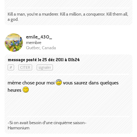
Kill a man, you're a murderer. Kill a million, a conqueror. Kill them all,
a god.
emile_430_
membre
Québec, Canada
message posté le 25 déc 2011 à 01h24
#
CITER
signaler
même chose pour moi
vous saurez dans quelques
heures
-Si on avait besoin d'une cinquième saison-
Harmonium