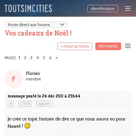
identification
Vos cadeaux de Noël !
« retour au forum
RÉPONDRE
2
3
4
5
6
»
PAGES
1
Florian
F
membre
message posté le 24 déc 2011 à 23h44
#
CITER
signaler
Je crée ce topic histoire de dire ce que nous avons eu pour
Nawel !