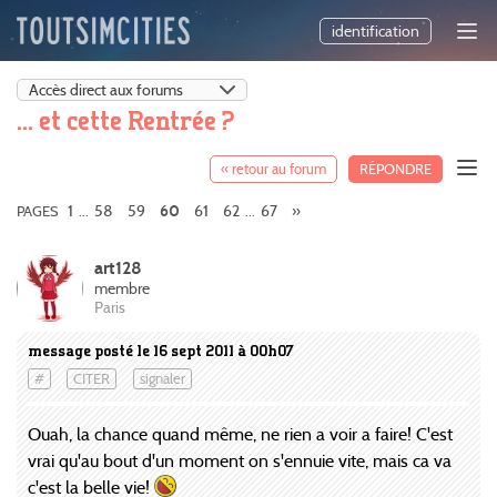
identification
... et cette Rentrée ?
« retour au forum
RÉPONDRE
1
58
59
61
62
67
»
PAGES
...
60
...
art128
membre
Paris
message posté le 16 sept 2011 à 00h07
#
CITER
signaler
Ouah, la chance quand même, ne rien a voir a faire! C'est
vrai qu'au bout d'un moment on s'ennuie vite, mais ca va
c'est la belle vie!