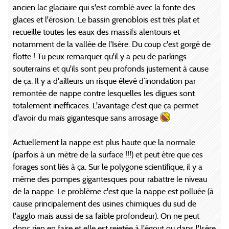
ancien lac glaciaire qui s'est comblé avec la fonte des
glaces et l'érosion. Le bassin grenoblois est très plat et
recueille toutes les eaux des massifs alentours et
notamment de la vallée de l'Isère. Du coup c'est gorgé de
flotte ! Tu peux remarquer qu'il y a peu de parkings
souterrains et qu'ils sont peu profonds justement à cause
de ça. Il y a d'ailleurs un risque élevé d’inondation par
remontée de nappe contre lesquelles les digues sont
totalement inefficaces. L'avantage c'est que ça permet
d'avoir du maïs gigantesque sans arrosage
Actuellement la nappe est plus haute que la normale
(parfois à un mètre de la surface !!!) et peut être que ces
forages sont liés à ça. Sur le polygone scientifique, il y a
même des pompes gigantesques pour rabattre le niveau
de la nappe. Le problème c'est que la nappe est polluée (à
cause principalement des usines chimiques du sud de
l'agglo mais aussi de sa faible profondeur). On ne peut
donc rien en faire et elle est rejetée à l'égout ou dans l'Isère