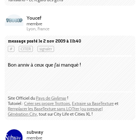
Youcef
membre
Lyon, France
message posté le 2 nov 2009 à 11h40
#
CITER
signaler
Bon anniv à ceux que j'ai manqué !
Site Officiel du
Pays de Givlimar
!
Tutoriel :
Créer ses propre Trottoirs
,
Extraire sa BaseTexture
et
Remplacer les BaseTexture sans LOTter (ou presque)
Génération City
, tout sur City Life et Cities XL !
subway
membre