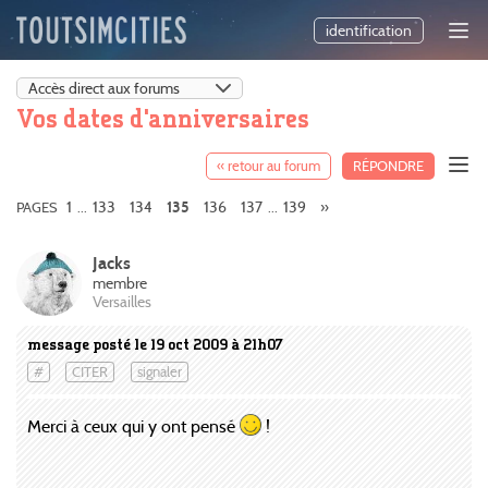
identification
Vos dates d'anniversaires
« retour au forum
RÉPONDRE
1
133
134
136
137
139
»
PAGES
...
135
...
Jacks
membre
Versailles
message posté le 19 oct 2009 à 21h07
#
CITER
signaler
Merci à ceux qui y ont pensé
!