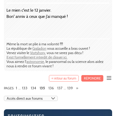
Le mien c'est le 12 janvier.
Bon' anniv à ceux que j'ai manqué !
Même la mort se plie à ma volonté !!!!
La république de
Graladon
vous accueille a bras ouvert !
Venez visiter le
Vortshory
, vous ne serez pas déçu !
Il est formellement interdit de cliquer ici.
Vous aimez l'
astronomie
, le paranormal ou la science alors aidez
nous à rendre ce forum vivant !
« retour au forum
RÉPONDRE
1
133
134
136
137
139
»
PAGES
...
135
...