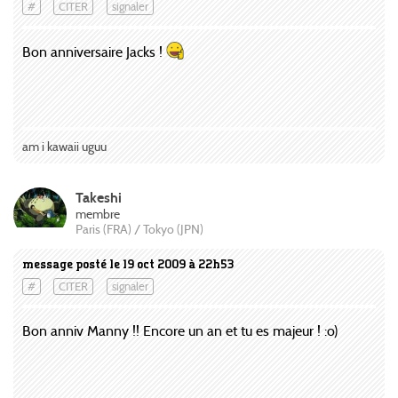
#
CITER
signaler
Bon anniversaire Jacks !
am i kawaii uguu
Takeshi
membre
Paris (FRA) / Tokyo (JPN)
message posté le 19 oct 2009 à 22h53
#
CITER
signaler
Bon anniv Manny !! Encore un an et tu es majeur ! :o)