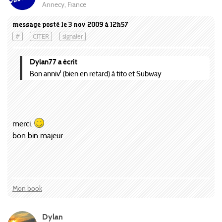
Annecy, France
message posté le 3 nov 2009 à 12h57
#
CITER
signaler
Dylan77 a écrit
Bon anniv' (bien en retard) à tito et Subway
merci.
bon bin majeur....
Mon book
Dylan