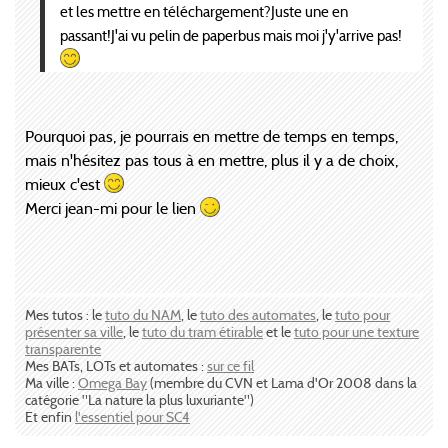
et les mettre en téléchargement?Juste une en
passant!J'ai vu pelin de paperbus mais moi j'y'arrive pas!
Pourquoi pas, je pourrais en mettre de temps en temps,
mais n'hésitez pas tous à en mettre, plus il y a de choix,
mieux c'est
Merci jean-mi pour le lien
Mes tutos : le
tuto du NAM
, le
tuto des automates
, le
tuto pour
présenter sa ville
, le
tuto du tram étirable
et le
tuto pour une texture
transparente
Mes BATs, LOTs et automates :
sur ce fil
Ma ville :
Omega Bay
(membre du CVN et Lama d'Or 2008 dans la
catégorie "La nature la plus luxuriante")
Et enfin
l'essentiel pour SC4