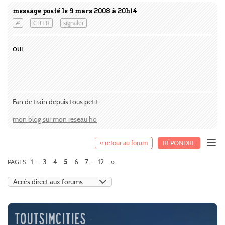
message posté le 9 mars 2008 à 20h14
#
CITER
signaler
oui
Fan de train depuis tous petit
mon blog sur mon reseau ho
« retour au forum
RÉPONDRE
1
3
4
6
7
12
»
PAGES
...
5
...