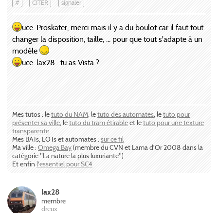
#
CITER
signaler
uce: Proskater, merci mais il y a du boulot car il faut tout
changer la disposition, taille, ... pour que tout s'adapte à un
modèle
uce: lax28 : tu as Vista ?
Mes tutos : le
tuto du NAM
, le
tuto des automates
, le
tuto pour
présenter sa ville
, le
tuto du tram étirable
et le
tuto pour une texture
transparente
Mes BATs, LOTs et automates :
sur ce fil
Ma ville :
Omega Bay
(membre du CVN et Lama d'Or 2008 dans la
catégorie "La nature la plus luxuriante")
Et enfin
l'essentiel pour SC4
lax28
membre
dreux