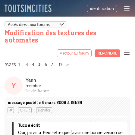
identification
Modification des textures des
automates
« retour au forum
RÉPONDRE
1
3
4
6
7
12
»
PAGES
...
5
...
Yann
Y
membre
île-de-france
message posté le 5 mars 2008 à 18h39
#
CITER
signaler
Tuco a écrit
Oui, j'ai vista. Peut-être que j'avais une bonne version de