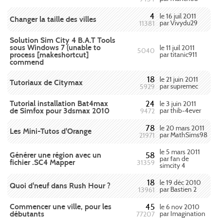
4
le 16 juil 2011
Changer la taille des villes
par Vivydu29
11381
Solution Sim City 4 B.A.T Tools
sous Windows 7 (unable to
le 11 juil 2011
5040
process [makeshortcut]
par titanic911
commend
18
le 21 juin 2011
Tutoriaux de Citymax
par supremec
5929
Tutorial installation Bat4max
24
le 3 juin 2011
de Simfox pour 3dsmax 2010
par thib-4ever
9472
78
le 20 mars 2011
Les Mini-Tutos d'Orange
par MathSims98
21971
le 5 mars 2011
Générer une région avec un
58
par fan de
fichier .SC4 Mapper
31359
simcity 4
18
le 19 déc 2010
Quoi d'neuf dans Rush Hour ?
par Bastien 2
13961
Commencer une ville, pour les
45
le 6 nov 2010
débutants
par Imagination
77207