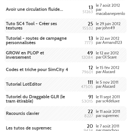
le 7 août 2012
13
Avoir une circulation fluide...
par
51263
macabaneprenlo
Tuto SC4 Tool - Créer ses
25
le 29 juin 2012
textures
par john49
15532
Tutorial - routes de campagne
13
le 22 avr 2012
personnalisées
par Armand123
7773
GROW en PLOP et
49
le 12 avr 2012
inversement
par Ol Scare
12084
12
le 15 fév 2012
Codes et triche pour SimCity 4
par Alucard
79601
111
le 5 nov 2011
Tutorial LotEditor
par Alucard
47505
Tutoriel du Draggable GLR (le
91
le 11 sept 2011
tram étirable)
par sc4deluxe
53015
22
le 11 août 2011
Racourcis clavier
par supremec
8227
20
le 7 août 2011
Les tutos de supremec
par manchou
9434