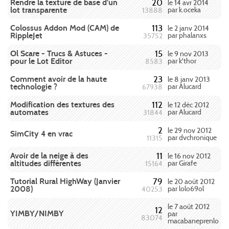
Rendre la texture de base d'un
20
le 14 avr 2014
lot transparente
par k.oceka
13888
Colossus Addon Mod (CAM) de
113
le 2 janv 2014
RippleJet
par phalanxs
35752
Ol Scare - Trucs & Astuces -
15
le 9 nov 2013
pour le Lot Editor
par k'thor
8583
Comment avoir de la haute
23
le 8 janv 2013
technologie ?
par Alucard
67938
Modification des textures des
112
le 12 déc 2012
automates
par Alucard
31844
2
le 29 nov 2012
SimCity 4 en vrac
par dvchronique
11315
Avoir de la neige à des
11
le 16 nov 2012
altitudes différentes
par Girafe
15164
Tutorial Rural HighWay (Janvier
79
le 20 août 2012
2008)
par lolo69ol
40253
le 7 août 2012
12
YIMBY/NIMBY
par
83074
macabaneprenlo