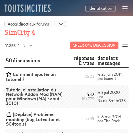
identification
SimCity 4
2
»
CRÉER UNE DISCUSSION
PAGES
1
réponses
derniers
50 discussions
& vues
messages
Comment ajouter un
le 25 juin 2011
3502
par laurent
tutoriel ?
Tutoriel d'installation du
le 2 juil 2020
Network Addon Mod (NAM)
532
par
pour Windows (MAJ : août
194775
NicoleSmth033
2010)
[Déplacé] Problème
le 8 mai 2014
2739
modding (bug Loteditor et
par The Rock
SC4tools)