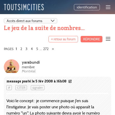
identification
Le jeu de la suite de nombres...
« retour au forum
RÉPONDRE
2
3
4
5
272
»
PAGES
1
...
yarabundi
membre
Montréal
message posté le 5 fév 2008 à 16h08
#
CITER
signaler
Voici le concept : je commence puisque j'en suis
l'instigateur. Je vais poster une photo où apparaît la
numéro "un". La photo suivante devra avoir le numéro