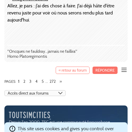
Allez, je pars : j'ai des chose à faire. J'ai déjà hâte d'être
revenu juste pour voir où nous serons rendu plus tard
aujourd'hui.
"Oncques ne fauldray...jamais ne faillira"
Homo Platoregimontis
« retour au forum
RÉPONDRE
2
3
4
5
272
»
PAGES
1
...
Depuis l'an 2000, TSC est une communauté francophone
passionnée par les jeux de simulation urbaine, notamment
This site uses cookies and gives you control over