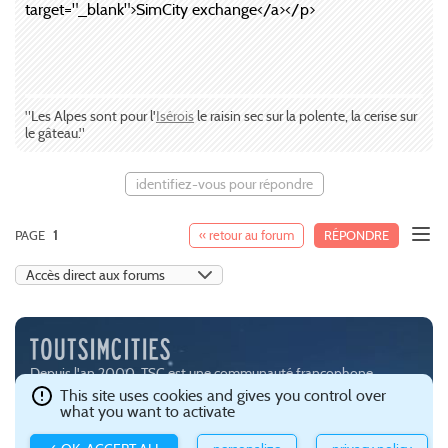
target="_blank">SimCity exchange</a></p>
"Les Alpes sont pour l'
Isérois
le raisin sec sur la polente, la cerise sur
le gâteau."
identifiez-vous pour répondre
PAGE
1
« retour au forum
RÉPONDRE
Depuis l'an 2000, TSC est une communauté francophone
passionnée par les jeux de simulation urbaine, notamment
This site uses cookies and gives you control over
what you want to activate
SimCity (
EA
) et Cities:Skylines (
Paradox Interactive
).
Ce site est hébergé avec brio par
Gandi
.
Confidentialité et gestion