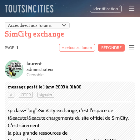
identification
SimCity exchange
PAGE
1
« retour au forum
RÉPONDRE
laurent
administrateur
Grenoble
message posté le 1 janv 2003 à 01h00
#
CITER
signaler
<p class="prg">SimCity exchange, c'est l'espace de
t&eacute;l&eacute;chargements du site officiel de SimCity.
C'est sûrement
la plus grande ressources de