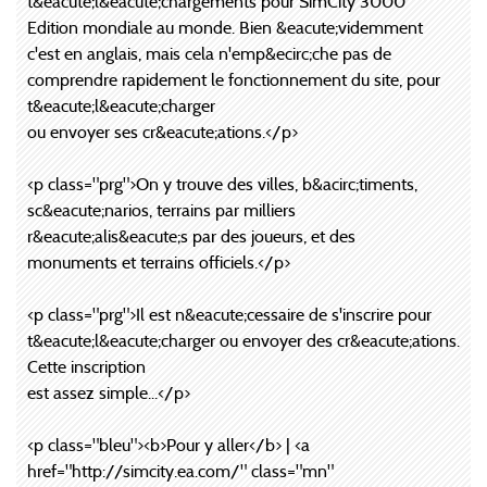
t&eacute;l&eacute;chargements pour SimCity 3000
Edition mondiale au monde. Bien &eacute;videmment
c'est en anglais, mais cela n'emp&ecirc;che pas de
comprendre rapidement le fonctionnement du site, pour
t&eacute;l&eacute;charger
ou envoyer ses cr&eacute;ations.</p>
<p class="prg">On y trouve des villes, b&acirc;timents,
sc&eacute;narios, terrains par milliers
r&eacute;alis&eacute;s par des joueurs, et des
monuments et terrains officiels.</p>
<p class="prg">Il est n&eacute;cessaire de s'inscrire pour
t&eacute;l&eacute;charger ou envoyer des cr&eacute;ations.
Cette inscription
est assez simple...</p>
<p class="bleu"><b>Pour y aller</b> | <a
href="http://simcity.ea.com/" class="mn"