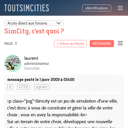
identification
SimCity, c'est quoi ?
PAGE
1
« retour au forum
RÉPONDRE
laurent
administrateur
Grenoble
message posté le 1 janv 2003 à 01h00
#
CITER
signaler
<p class="prg">Simcity est un jeu de simulation d'une ville,
c'est donc à vous de construire et gérer la ville de votre
choix ; vous en avez la responsabilité.<br>
Sur un terrain de votre choix, développez une nouvelle