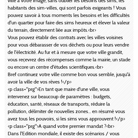
ville à votre image, sans oublier les besoins des sims, les
habitants des sim-villes, qui sont parfois exigeants ! Vous
pouvez savoir à tous moments les besoins et les difficultés
d'un quartier pour faire des sims heureux et élever la valeur
du terrain, directement liée aux impôts.<br>
Vous pouvez établir des contrats avec les villes voisines
pour vous débarasser de vos déchets ou pour leurs vendre
de l'électricité. Au fur et à mesure que votre ville grandit,
vous reçevrez des récompenses comme la mairie, un stade
ou encore un centre d'études scientifiques.<br>
Bref continuez votre ville comme bon vous semble, jusqu'à
avoir la ville de vos rêves !</p>
<p class="prg">En tant que maire d'une ville, vous
intervenez sur beaucoup de paramètres : budgets,
éducation, santé, réseaux de transports, réduire la
pollution, délimiter de nouvelles zones... en résumé vous
avez tous les pouvoirs, si les sims vous approuvent !</p>
<p class="prg">A quand votre premier mandat ?<br>
Dans l'Edition mondiale, il existe des scénarios / vous