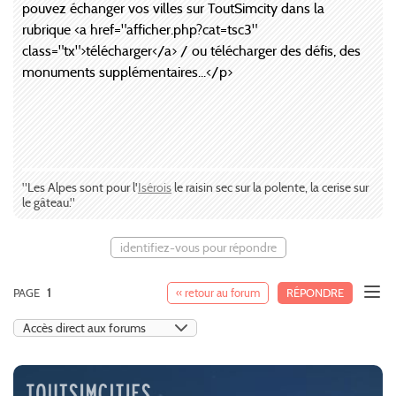
pouvez échanger vos villes sur ToutSimcity dans la
rubrique <a href="afficher.php?cat=tsc3"
class="tx">télécharger</a> / ou télécharger des défis, des
monuments supplémentaires...</p>
"Les Alpes sont pour l'
Isérois
le raisin sec sur la polente, la cerise sur
le gâteau."
identifiez-vous pour répondre
PAGE
1
« retour au forum
RÉPONDRE