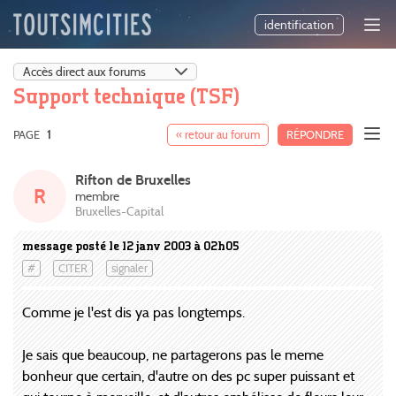
identification
Support technique (TSF)
PAGE
1
« retour au forum
RÉPONDRE
Rifton de Bruxelles
R
membre
Bruxelles-Capital
message posté le 12 janv 2003 à 02h05
#
CITER
signaler
Comme je l'est dis ya pas longtemps.
Je sais que beaucoup, ne partagerons pas le meme
bonheur que certain, d'autre on des pc super puissant et