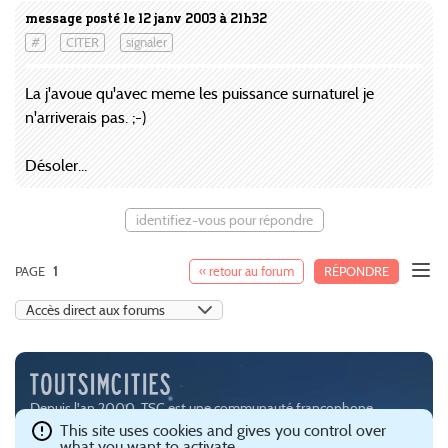
message posté le 12 janv 2003 à 21h32
#
CITER
signaler
La j'avoue qu'avec meme les puissance surnaturel je
n'arriverais pas. ;-)
Désoler...
identifiez-vous pour répondre
PAGE
1
« retour au forum
RÉPONDRE
Depuis l'an 2000, TSC est une communauté francophone
passionnée par les jeux de simulation urbaine, notamment
This site uses cookies and gives you control over
what you want to activate