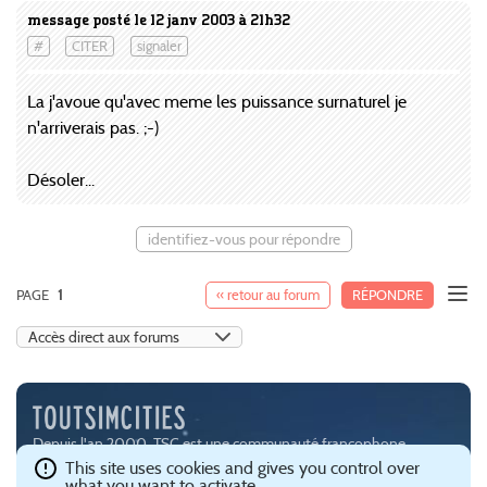
message posté le 12 janv 2003 à 21h32
#
CITER
signaler
La j'avoue qu'avec meme les puissance surnaturel je
n'arriverais pas. ;-)
Désoler...
identifiez-vous pour répondre
PAGE
1
« retour au forum
RÉPONDRE
Depuis l'an 2000, TSC est une communauté francophone
passionnée par les jeux de simulation urbaine, notamment
This site uses cookies and gives you control over
what you want to activate