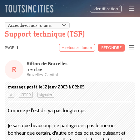
identification
Support technique (TSF)
PAGE
1
« retour au forum
RÉPONDRE
Rifton de Bruxelles
R
membre
Bruxelles-Capital
message posté le 12 janv 2003 à 02h05
#
CITER
signaler
Comme je l'est dis ya pas longtemps.
Je sais que beaucoup, ne partagerons pas le meme
bonheur que certain, d'autre on des pc super puissant et