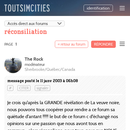
identification
réconsiliation
PAGE
1
« retour au forum
RÉPONDRE
The Rock
modérateur
Sherbrooke/Québec/Canada
message posté le 11 janv 2003 à 06h08
#
CITER
signaler
Je crois qu'après la GRANDE révélation de La veuve noire,
nous pouvons tous coopérer pour rendre a ce forum sa
quiétude d'antant !!!!! le but de ce forum c d'échangé nos
opinions sur une passion que nous avont tous en