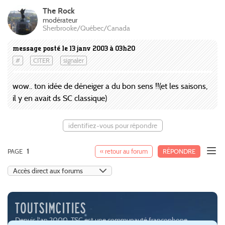
The Rock
modérateur
Sherbrooke/Québec/Canada
message posté le 13 janv 2003 à 03h20
#
CITER
signaler
wow.. ton idée de déneiger a du bon sens !!(et les saisons,
il y en avait ds SC classique)
identifiez-vous pour répondre
PAGE
1
« retour au forum
RÉPONDRE
Depuis l'an 2000, TSC est une communauté francophone