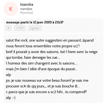
kiamika
K
membre
Montréal
message posté le 12 janv 2003 à 21h37
#
CITER
signaler
salut the rock, une autre suggestion en passant, (quand
nous feront tous ensembles notre propre sc) !
bref il pourait y avoir des saisons, tsé l hiver avec la neige
qui tombe, faire deneiger les rue....
l humeur des sim changent avec ls saisons....
mais j'm bien l idée d'une époque du passé...
alp
ps; je suis nouveau sur votre beau forum! je vais me
procurer sc4 ds qq jours,,, et je suis bouche B...
c parce que je suis encore a sc2 hihi , tu compend!!
alp :-)