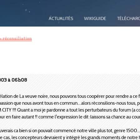
ACTUALITÉS
WIKIGUIDE
TÉLÉCHAR
> réconsiliation
2003 à 06h08
lation de La veuve noire, nous pouvons tous coopérer pour rendre a ce fo
 passion que nous avont tous en commun....alors réconsilions-nous t
!!! Quant a moi je pardonne a tout les perturbateurs du forum (a condit
ur en faire autant !! comme l'expression le dit :laissons sa chance au courr
ouverais ca bien si on pouvait commencé notre ville plus tot, genre 1500.
ait le cas, les concepteurs devraient y intégré les grands moments de notre