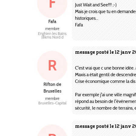
F
Just Wait and See!!! ;-)
Mais je crois que tu en demandes
historiques...
Fafa
Fafa
membre
Enghien les Bains
(8kms Nord d
message posté le 12 janv 
R
C'est vrai que c une bonne idée.
Maxis a était gentil de descendr
Crise économique comme la dis T
Rifton de
Bruxelles
Par exemple j'ai une ville magnif
membre
répond au besoin de l'événement
Bruxelles-Capital
sécurité, le nombre de terrains, 
message posté le 12 janv 