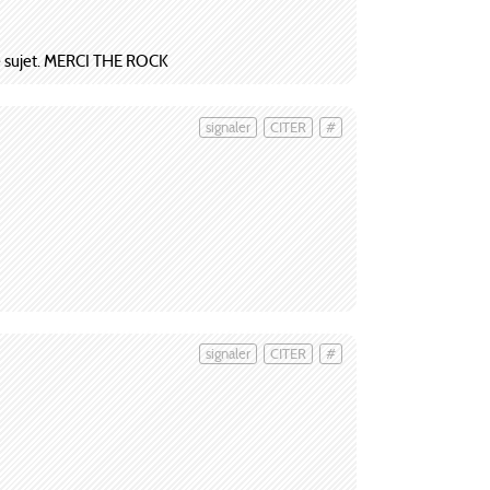
à ce sujet. MERCI THE ROCK
signaler
CITER
#
signaler
CITER
#