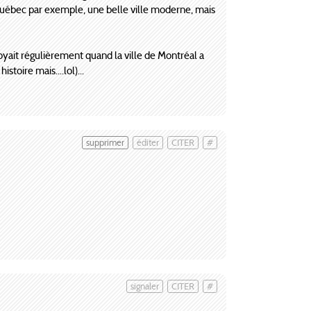
 Québec par exemple, une belle ville moderne, mais
ait régulièrement quand la ville de Montréal a
toire mais....lol)...
supprimer
éditer
CITER
#
signaler
CITER
#