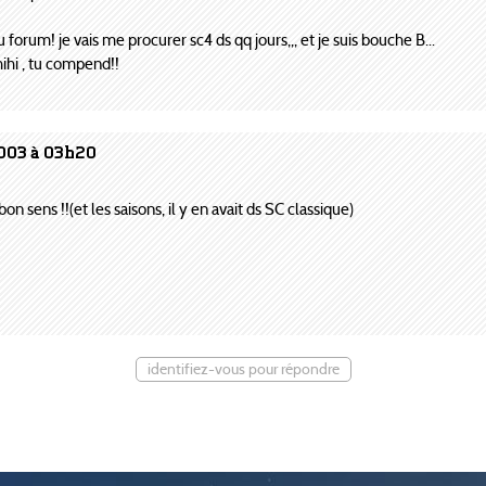
 forum! je vais me procurer sc4 ds qq jours,,, et je suis bouche B...
hihi , tu compend!!
2003 à 03h20
n sens !!(et les saisons, il y en avait ds SC classique)
identifiez-vous pour répondre