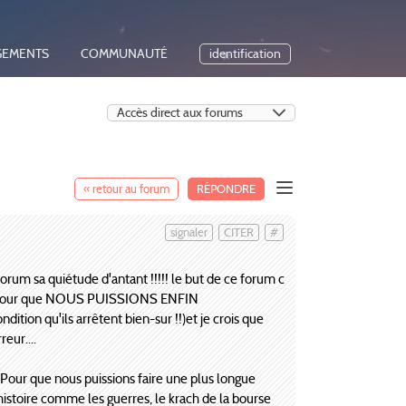
GEMENTS
COMMUNAUTÉ
identification
« retour au forum
RÉPONDRE
signaler
CITER
#
rum sa quiétude d'antant !!!!! le but de ce forum c
ous, pour que NOUS PUISSIONS ENFIN
ion qu'ils arrêtent bien-sur !!)et je crois que
eur....
..Pour que nous puissions faire une plus longue
 histoire comme les guerres, le krach de la bourse