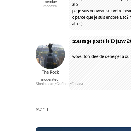
membre
alp
Montréal
ps; je suis nouveau sur votre beau
c parce que je suis encore a sc2 
alp :-)
message posté le 13 janv 
wow.. ton idée de déneiger a du bo
The Rock
modérateur
Sherbrooke/Québec/Canada
PAGE
1