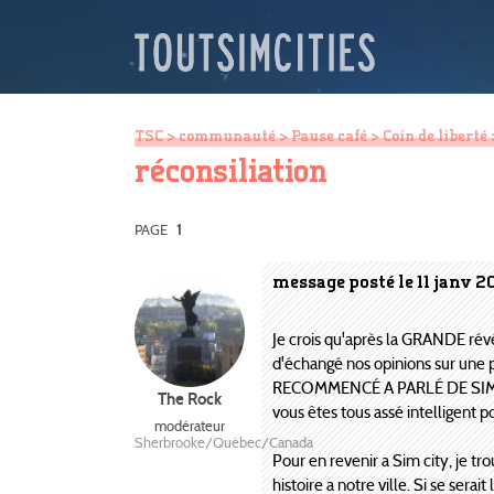
TSC
>
communauté
>
Pause café
>
Coin de liberté
réconsiliation
PAGE
1
message posté le 11 janv 
Je crois qu'après la GRANDE révé
d'échangé nos opinions sur une
RECOMMENCÉ A PARLÉ DE SIM CITY 
The Rock
vous êtes tous assé intelligent po
modérateur
Sherbrooke/Québec/Canada
Pour en revenir a Sim city, je tr
histoire a notre ville. Si se ser