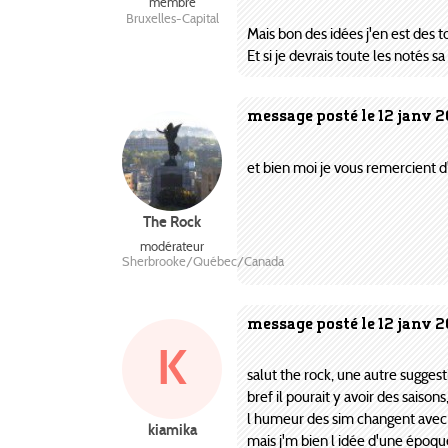
membre
Bruxelles-Capital
Mais bon des idées j'en est des 
Et si je devrais toute les notés 
message posté le 12 janv 
et bien moi je vous remercient d'
The Rock
modérateur
Sherbrooke/Québec/Canada
message posté le 12 janv 2
K
salut the rock, une autre sugges
bref il pourait y avoir des saisons
l humeur des sim changent avec ls
kiamika
mais j'm bien l idée d'une époque