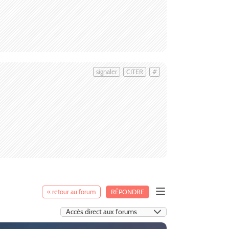
signaler
CITER
#
« retour au forum
RÉPONDRE