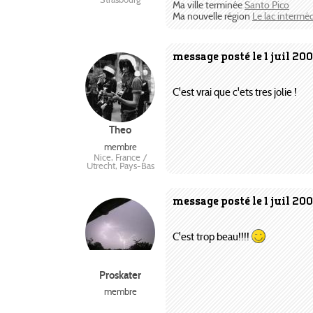
Ma ville terminée
Santo Pico
Ma nouvelle région
Le lac interméd
message posté le 1 juil 20
C'est vrai que c'ets tres jolie !
Theo
membre
Nice, France /
Utrecht, Pays-Bas
message posté le 1 juil 20
C'est trop beau!!!!
Proskater
membre