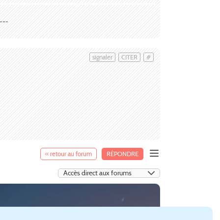
---
signaler
CITER
#
« retour au forum
RÉPONDRE
:Skylines (
Paradox Interactive
).