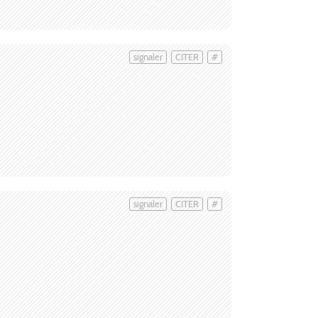
signaler
CITER
#
signaler
CITER
#