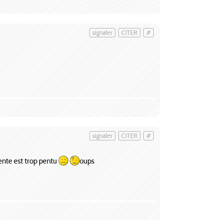
signaler
CITER
#
signaler
CITER
#
cente est trop pentu
oups