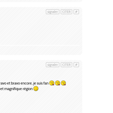
signaler
CITER
#
signaler
CITER
#
ravo et bravo encore, je suis fan
e et magnifique région