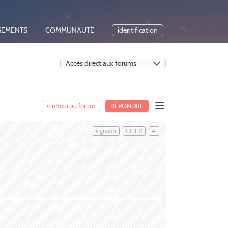
GEMENTS
COMMUNAUTÉ
identification
« retour au forum
RÉPONDRE
signaler
CITER
#