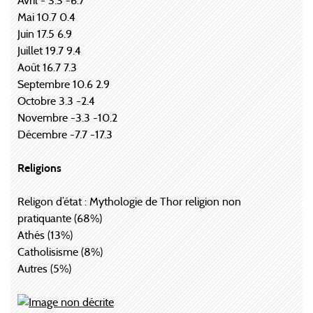
Avril - 3.3 -6.7
Mai 10.7 0.4
Juin 17.5 6.9
Juillet 19.7 9.4
Août 16.7 7.3
Septembre 10.6 2.9
Octobre 3.3 -2.4
Novembre -3.3 -10.2
Décembre -7.7 -17.3
Religions
Religon d’état : Mythologie de Thor religion non
pratiquante (68%)
Athés (13%)
Catholisisme (8%)
Autres (5%)