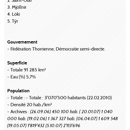
2. Saint-Olaf
3. Mjöllnir
4. Löki
5. Týr
Gouvernement
- Fédération Thorrienne, Démocratie semi-directe.
Superficie
- Totale 91 285 km²
- Eau (%) 5,7%
Population
- Totale : - Totale : 3'070'500 habitants (22.02.2010)
- Densité 20 hab./km²
- Archives :
(26.09.06) 450 100 hab. ( 20.01.07) 1 040
000 hab. (19.02.06) 1 367 327 hab. (06.04.07) 1 609 548
(19.05.07) 1'819'432 (5.10.07) 2'113'696