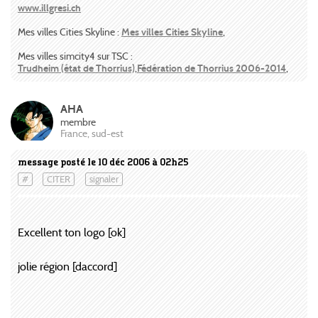
www.illgresi.ch
Mes villes Cities Skyline :
Mes villes Cities Skyline
,
Mes villes simcity4 sur TSC :
Trudheim (état de Thorrius)
,
Fédération de Thorrius 2006-2014
,
AHA
membre
France, sud-est
message posté le 10 déc 2006 à 02h25
#
CITER
signaler
Excellent ton logo [ok]
jolie région [daccord]