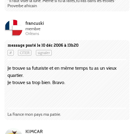
"Il faut viser la lune. Meme si tu la rates,tu iras dans les étoiles"
Proverbe africain
francuski
membre
Orléans
message posté le 10 déc 2006 à 13h20
#
CITER
signaler
Je trouve sa futuriste et en même temps tu as un vieux
quartier.
Je trouve sa trop bien. Bravo.
La France mon pays ma patrie.
KIMCAR