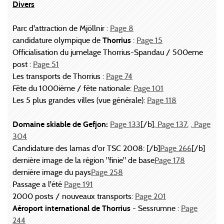
Divers
Parc d'attraction de Mjöllnir :
Page 8
candidature olympique de
Thorrius
:
Page 15
Officialisation du jumelage Thorrius-Spandau / 500eme
post :
Page 51
Les transports de Thorrius :
Page 74
Fête du 1000ième / fête nationale:
Page 101
Les 5 plus grandes villes (vue générale):
Page 118
Domaine skiable de Gefjon:
Page 133
[/b]
, Page 137
,
, Page
304
Candidature des lamas d'or TSC 2008: [/b]
Page 266
[/b]
dernière image de la région "finie" de base
Page 178
dernière image du pays
Page 258
Passage a l'été
Page 191
2000 posts / nouveaux transports:
Page 201
Aéroport international de Thorrius
- Sessrumne :
Page
244