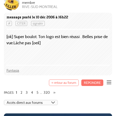
membre
RIVE-SUD MONTREAL
message posté le 10 déc 2006 à 16h22
#
CITER
signaler
[ok] Super boulot. Ton logo est bien réussi . Belles prise de
vue.Lâche pas [oeil]
Funtasia
« retour au forum
RÉPONDRE
2
3
4
5
320
»
PAGES
1
...