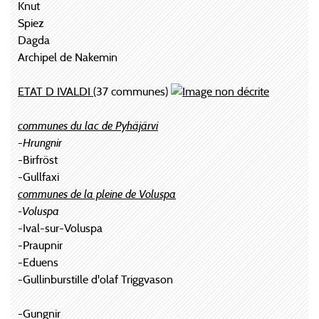
Knut
Spiez
Dagda
Archipel de Nakemin
ETAT D IVALDI
(37 communes)
communes du lac de Pyhäjärvi
-
Hrungnir
-Birfröst
-Gullfaxi
communes de la pleine de Voluspa
-Voluspa
-Ival-sur-Voluspa
-Praupnir
-Eduens
-GullinburstiIle d'olaf Triggvason
-Gungnir