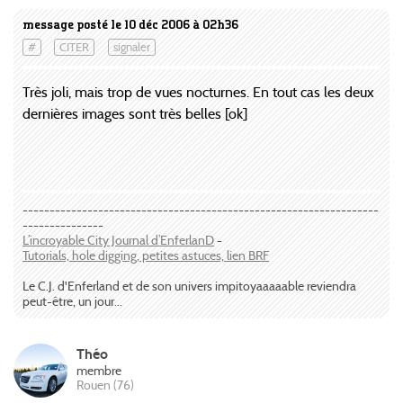
message posté le 10 déc 2006 à 02h36
#
CITER
signaler
Très joli, mais trop de vues nocturnes. En tout cas les deux
dernières images sont très belles [ok]
------------------------------------------------------------------
---------------
L’incroyable City Journal d’EnferlanD
-
Tutorials, hole digging, petites astuces, lien BRF
Le C.J. d'Enferland et de son univers impitoyaaaaable reviendra
peut-être, un jour...
Théo
membre
Rouen (76)