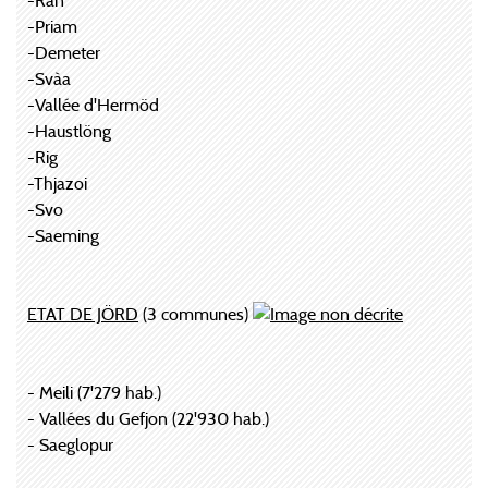
-Rán
-Priam
-Demeter
-Svàa
-Vallée d'Hermöd
-Haustlöng
-Rig
-Thjazoi
-Svo
-Saeming
ETAT DE JÖRD
(3 communes)
- Meili (7'279 hab.)
- Vallées du Gefjon (22'930 hab.)
- Saeglopur