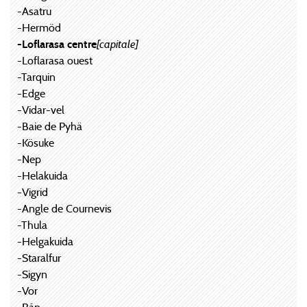
-Asatru
-Hermöd
-Loflarasa centre
[capitale]
-Loflarasa ouest
-Tarquin
-Edge
-Vidar-vel
-Baie de Pyhä
-Kösuke
-Nep
-Helakuida
-Vigrid
-Angle de Cournevis
-Thula
-Helgakuida
-Staralfur
-Sigyn
-Vor