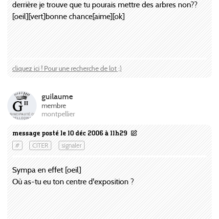
derrière je trouve que tu pourais mettre des arbres non??
[oeil][vert]bonne chance[aime][ok]
cliquez ici ! Pour une recherche de lot ;)
guilaume
membre
montpellier
message posté le 10 déc 2006 à 11h29
#
CITER
signaler
Sympa en effet [oeil]
Où as-tu eu ton centre d'exposition ?