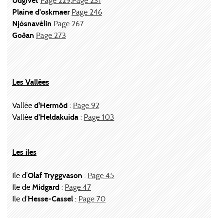
Udgivet
Page 229
,
Page 231
Plaine d'oskmaer
Page 246
Njósnavélin
Page 267
Goðan
Page 273
Les Vallées
Vallée
d'Hermöd
:
Page 92
Vallée
d'Heldakuida
:
Page 103
Les iles
Ile d'
Olaf Tryggvason
:
Page 45
Ile de
Midgard
:
Page 47
Ile d'
Hesse-Cassel
:
Page 70