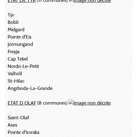
ETAT DE TÝR
(11 communes)
Týr
Bobli
Midgard
Pointe d'Eis
Jörmungand
Freyja
Cap Tekel
Nordri-Le-Petit
Valhöll
St-Hilac
Angrboda-La-Grande
ETAT D OLAF
(8 communes)
Saint-Olaf
Ases
Pointe d'Ironika