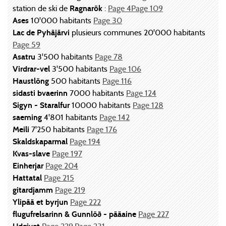
station de ski de
Ragnarök
:
Page 4
Page 109
Ases
10'000 habitants
Page 30
Lac de Pyhäjärvi
plusieurs communes 20'000 habitants
Page 59
Asatru
3'500 habitants
Page 78
Virdrar-vel
3'500 habitants
Page 106
Haustlöng
500 habitants
Page 116
sidasti bvaerinn
7000 habitants
Page 124
Sigyn - Staralfur
10000 habitants
Page 128
saeming
4'801 habitants
Page 142
Meili
7'250 habitants
Page 176
Skaldskaparmal
Page 194
Kvas-slave
Page 197
Einherjar
Page 204
Hattatal
Page 215
gitardjamm
Page 219
Ylipää et byrjun
Page 222
flugufrelsarinn & Gunnlöð - pääaine
Page 227