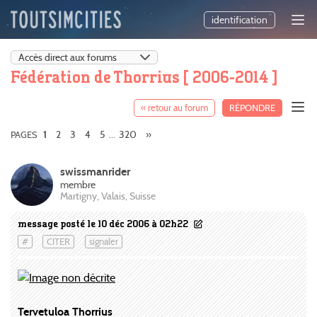
identification
Fédération de Thorrius [ 2006-2014 ]
« retour au forum
RÉPONDRE
2
3
4
5
320
»
PAGES
1
...
swissmanrider
membre
Martigny, Valais, Suisse
message posté le 10 déc 2006 à 02h22
#
CITER
signaler
Tervetuloa Thorrius