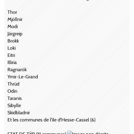
Thor
Mjöllnir
Modi
Járgreip
Brokk
Loki
Eitri
Illiria
Ragnarök
Ymir-Le-Grand
Thrúd
Odin
Taranis
Sibylle
Skidbladnir
Et les communes de l'ile d'Hesse-Cassel (6)