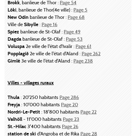
Brokk
, banlieue de Thor :
Page 54
Löki
, banlieue de Thor(4e ville) :
Page 5
New Odin
banlieue de Thor :
Page 68
Ville de
Sibylle
:
Page 16
Spiez
banlieue de St-Olaf :
Page 49
Dagda
banlieue de St-Olaf :
Page 53
Voluspa
2e ville de l'état d'Ivalir :
Page 61
Popplagið
2e ville de l'état d'Aland :
Page 262
Gimlé
3e ville de l'état d'Aland :
Page 238
Villes - villages ruraux
Thula
: 20'250 habitants
Page 286
Freyja
: 10'000 habitants
Page 20
Nordri-Le-Petit
: 18'800 habitants
Page 22
Valhöll
- 11'000 habitants
Page 23
St.-Hilac
3'400 habitants
Page 26
station de ski
d'Angroba et de Rika
Page 28