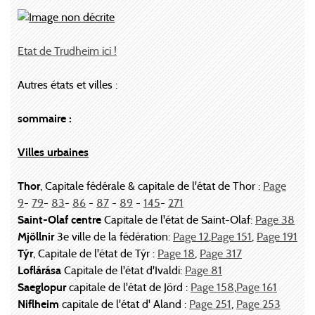
Etat de Trudheim ici !
Autres états et villes :
sommaire :
Villes urbaines
Thor
, Capitale fédérale & capitale de l'état de Thor :
Page
9
-
79
-
83
-
86
-
87
-
89
-
145
-
271
Saint-Olaf centre
Capitale de l'état de Saint-Olaf:
Page 38
Mjöllnir
3e ville de la fédération:
Page 12
,
Page 151
,
Page 191
Týr
, Capitale de l'état de Týr :
Page 18
,
Page 317
Loflárása
Capitale de l'état d'Ivaldi:
Page 81
Saeglopur
capitale de l'état de Jörd :
Page 158
,
Page 161
Niflheim
capitale de l'état d' Aland :
Page 251
,
Page 253