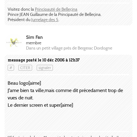
Visitez donc la
Principauté de Belleçina
Prince JEAN Guillaume de la Principauté de Belleçina.
Président du
Jumelage des 5
.
Sim Fan
membre
Dans un petit village prés de Bergerac Dordogne
message posté le 10 déc 2006 à 12h37
#
CITER
signaler
Beau logo[aime]
J'ame bien ta ville,mais comme dit précedament trop de
vues de nuit.
Le dernier screen et super[aime]