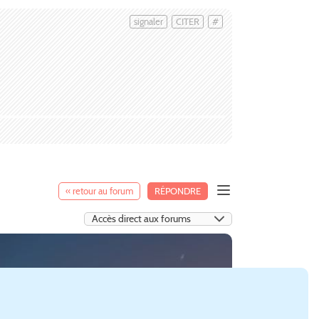
signaler
CITER
#
« retour au forum
RÉPONDRE
:Skylines (
Paradox Interactive
).
gements SimCity 4
cartes SimCity 4
lots SimCity 4