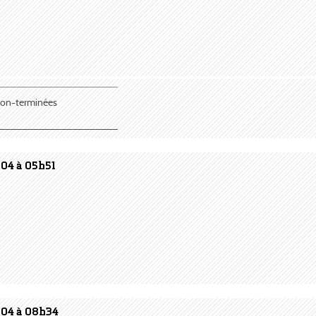
¯¯¯¯¯¯¯¯¯¯¯¯¯¯¯¯¯¯¯¯¯
 non-terminées
_____________________
004 à 05h51
004 à 08h34