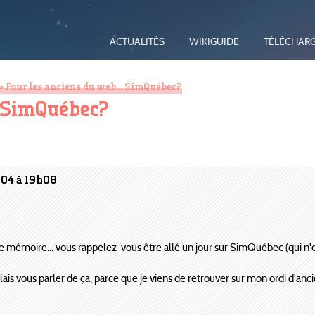
ACTUALITÉS
WIKIGUIDE
TÉLÉCHAR
> Pour les anciens du web... SimQuébec?
. SimQuébec?
004 à 19h08
e mémoire... vous rappelez-vous être allé un jour sur SimQuébec (qui n'e
ais vous parler de ça, parce que je viens de retrouver sur mon ordi d'ancien