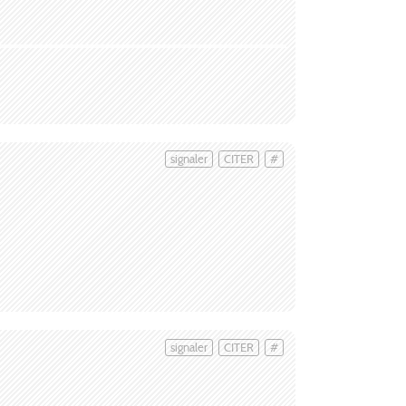
signaler
CITER
#
signaler
CITER
#