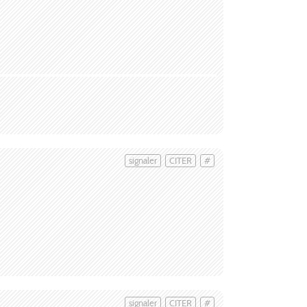
signaler
CITER
#
signaler
CITER
#