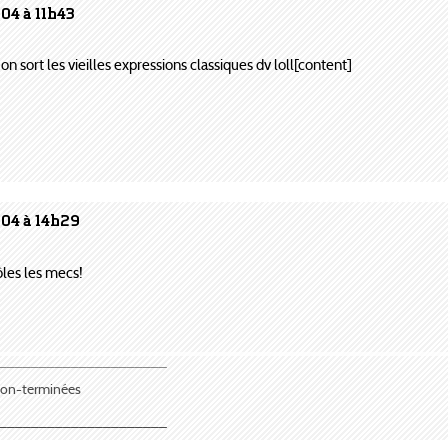
04 à 11h43
on sort les vieilles expressions classiques dv loll[content]
004 à 14h29
ôles les mecs!
¯¯¯¯¯¯¯¯¯¯¯¯¯¯¯¯¯¯¯¯¯
 non-terminées
_____________________