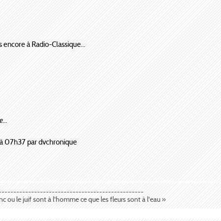
s encore à Radio-Classique...
...
à 07h37 par dvchronique
-------------------------------------------------
anc ou le juif sont à l'homme ce que les fleurs sont à l'eau »