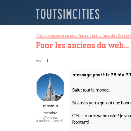
TSC
>
communauté
>
Pause café
>
Coin de liberté
Pour les anciens du web..
PAGE
1
message posté le 28 fév 2
Salut tout le monde,
Si jamais yen a qui ont une bonn
einstein
membre
C'était moi le webmaster! Je voul
Montréal
(Québec, Canada)
[content]