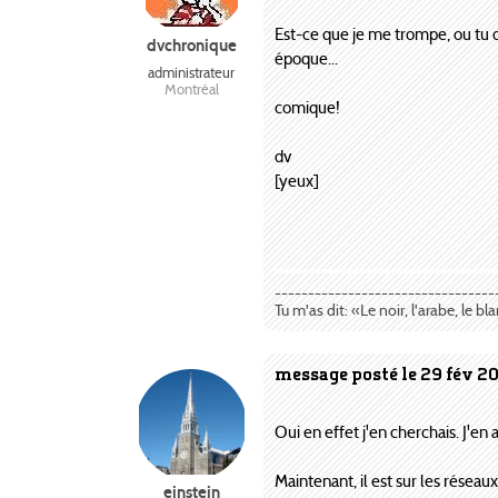
Est-ce que je me trompe, ou tu dem
dvchronique
époque...
administrateur
Montréal
comique!
dv
[yeux]
---------------------------------
Tu m'as dit: «Le noir, l'arabe, le bl
message posté le 29 fév 2
Oui en effet j'en cherchais. J'en 
Maintenant, il est sur les réseaux
einstein