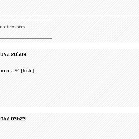
¯¯¯¯¯¯¯¯¯¯¯¯¯¯¯¯¯¯¯¯¯
 non-terminées
_____________________
004 à 20h09
core a SC [triste]...
004 à 03h23