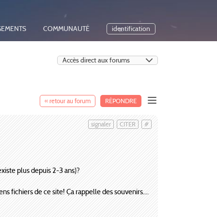
GEMENTS
COMMUNAUTÉ
identification
« retour au forum
RÉPONDRE
signaler
CITER
#
xiste plus depuis 2-3 ans)?
s fichiers de ce site! Ça rappelle des souvenirs....