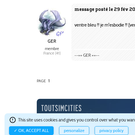
message posté le 29 fév 20
ventre bleu !! je m'esbodie !! [ve
GER
membre
France (41)
--== GER ==--
PAGE
1
Depuis l'an 2000, TSC est une communauté francophone 
This site uses cookies and gives you control over what you want
Ce site est hébergé avec brio par
Gandi
.
Confidentialité e
✓ OK, ACCEPT ALL
personalize
privacy policy
à propos de TOUTSIMCITIES
à la une
wikiguide
guide C