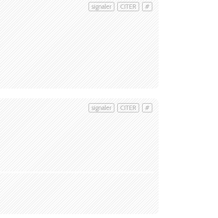
signaler
CITER
#
signaler
CITER
#