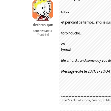
shit...
et pendant ce temps... moi je sui
dvchronique
administrateur
torpinouche...
Montréal
dv
[yeux]
life is hard... and some day you die
Message édité le 29/02/2004 
---------------------------------
Tu m'as dit: «Le noir, l'arabe, le bl