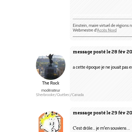
¯¯¯¯¯¯¯¯¯¯¯¯¯¯¯¯¯¯¯¯¯¯¯¯¯
Einstein, maire virtuel de régions
Webmestre d'
Accès Nord
_________________________
message posté le 28 fév 2
a cette époque je ne jouait pas en
The Rock
modérateur
Sherbrooke/Québec/Canada
message posté le 29 fév 2
C'est drôle... je m'en souviens ...