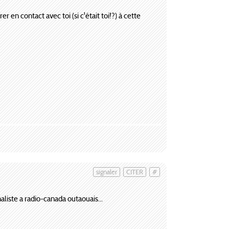
r en contact avec toi (si c'était toi!?) à cette
signaler
CITER
#
naliste a radio-canada outaouais...