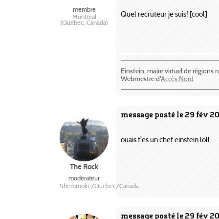
membre
Quel recruteur je suis! [cool]
Montréal
(Québec, Canada)
¯¯¯¯¯¯¯¯¯¯¯¯¯¯¯¯¯¯¯¯¯¯¯¯¯
Einstein, maire virtuel de régions
Webmestre d'
Accès Nord
_________________________
message posté le 29 fév 2
ouais t'es un chef einstein loll
The Rock
modérateur
Sherbrooke/Québec/Canada
message posté le 29 fév 2