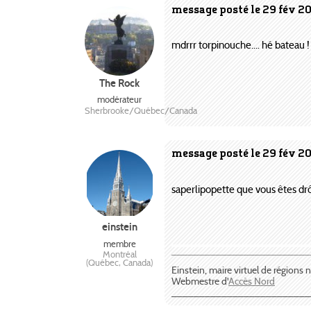
message posté le 29 fév 20
mdrrr torpinouche.... hé bateau ! 
The Rock
modérateur
Sherbrooke/Québec/Canada
message posté le 29 fév 2
saperlipopette que vous êtes dr
einstein
membre
Montréal
¯¯¯¯¯¯¯¯¯¯¯¯¯¯¯¯¯¯¯¯¯¯¯¯¯
(Québec, Canada)
Einstein, maire virtuel de régions
Webmestre d'
Accès Nord
_________________________