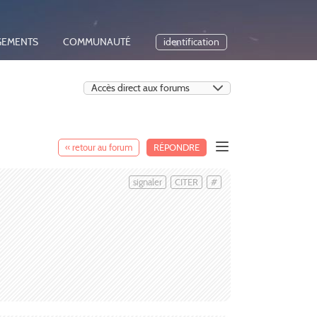
GEMENTS
COMMUNAUTÉ
identification
« retour au forum
RÉPONDRE
signaler
CITER
#