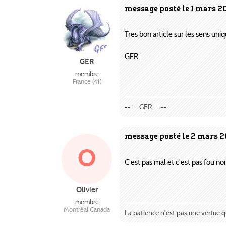
message posté le 1 mars 2
Tres bon article sur les sens uniq
GER
GER
membre
France (41)
--== GER ==--
message posté le 2 mars 
O
C'est pas mal et c'est pas fou non
Olivier
membre
Montréal,Canada
La patience n'est pas une vertue 