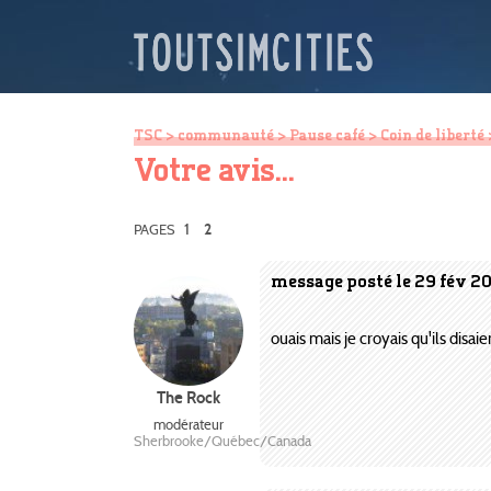
TSC
>
communauté
>
Pause café
>
Coin de liberté
>
Votre avis...
1
PAGES
2
message posté le 29 fév 2
ouais mais je croyais qu'ils disaie
The Rock
modérateur
Sherbrooke/Québec/Canada