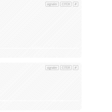
signaler
CITER
#
signaler
CITER
#