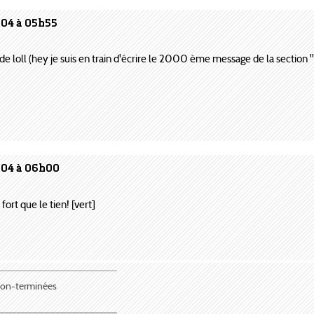
004 à 05h55
de loll (hey je suis en train d'écrire le 2000 ème message de la section ''co
004 à 06h00
fort que le tien! [vert]
¯¯¯¯¯¯¯¯¯¯¯¯¯¯¯¯¯¯¯¯¯
 non-terminées
_____________________