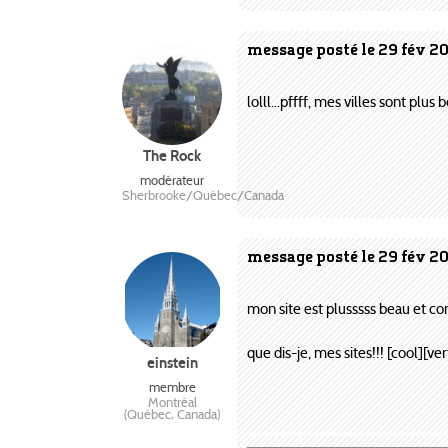
message posté le 29 fév 2
lolll...pffff, mes villes sont plus 
The Rock
modérateur
Sherbrooke/Québec/Canada
message posté le 29 fév 2
mon site est plusssss beau et com
que dis-je, mes sites!!! [cool][ver
einstein
membre
Montréal
(Québec, Canada)