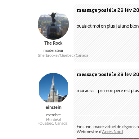
message posté le 29 fév 2
ouais et moi en plus j'ai une blon
The Rock
modérateur
Sherbrooke/Québec/Canada
message posté le 29 fév 2
moi aussi... pis mon père est plus 
einstein
membre
Montréal
¯¯¯¯¯¯¯¯¯¯¯¯¯¯¯¯¯¯¯¯¯¯¯¯¯
(Québec, Canada)
Einstein, maire virtuel de régions
Webmestre d'
Accès Nord
_________________________