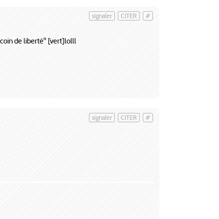
signaler
CITER
#
in de liberté'' [vert]lolll
signaler
CITER
#