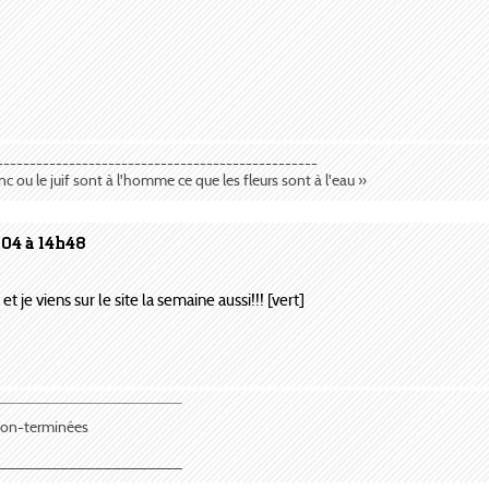
-------------------------------------------------
anc ou le juif sont à l'homme ce que les fleurs sont à l'eau »
004 à 14h48
 et je viens sur le site la semaine aussi!!! [vert]
¯¯¯¯¯¯¯¯¯¯¯¯¯¯¯¯¯¯¯¯¯
 non-terminées
_____________________