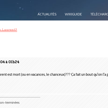
ACTUALITÉS
WIKIGUIDE
TÉLÉCHAR
> Laurent?
004 à 01h24
urent est mort (ou en vacances, le chanceux)??? Ça fait un bout qu'on l'a 
¯¯¯¯¯¯¯¯¯¯¯¯¯¯¯¯¯¯¯¯¯
 non-terminées