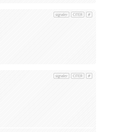
signaler
CITER
#
signaler
CITER
#