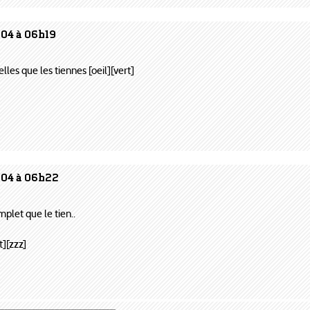
004 à 06h19
belles que les tiennes [oeil][vert]
004 à 06h22
plet que le tien..
t][zzz]