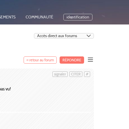
GEMENTS
COMMUNAUTÉ
identification
« retour au forum
RÉPONDRE
signaler
CITER
#
pas vu!