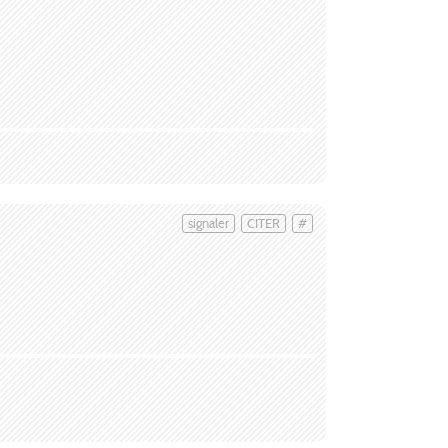
signaler
CITER
#