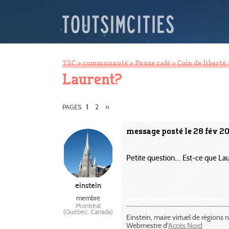
TSC
>
communauté
>
Pause café
>
Coin de liberté
Laurent?
2
»
PAGES
1
message posté le 28 fév 2
Petite question.... Est-ce que La
einstein
membre
Montréal
¯¯¯¯¯¯¯¯¯¯¯¯¯¯¯¯¯¯¯¯¯¯¯¯¯
(Québec, Canada)
Einstein, maire virtuel de régions
Webmestre d'
Accès Nord