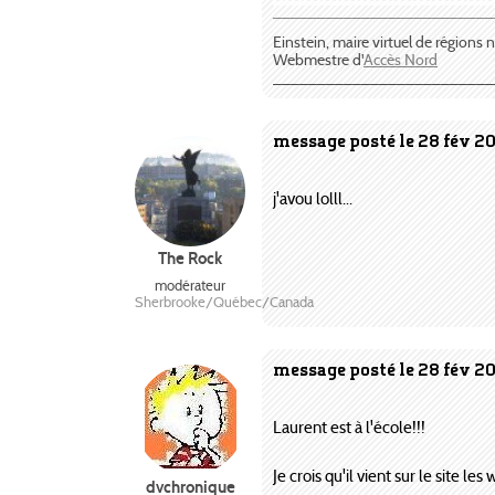
¯¯¯¯¯¯¯¯¯¯¯¯¯¯¯¯¯¯¯¯¯¯¯¯¯
Einstein, maire virtuel de régions
Webmestre d'
Accès Nord
_________________________
message posté le 28 fév 2
j'avou lolll...
The Rock
modérateur
Sherbrooke/Québec/Canada
message posté le 28 fév 2
Laurent est à l'école!!!
Je crois qu'il vient sur le site l
dvchronique