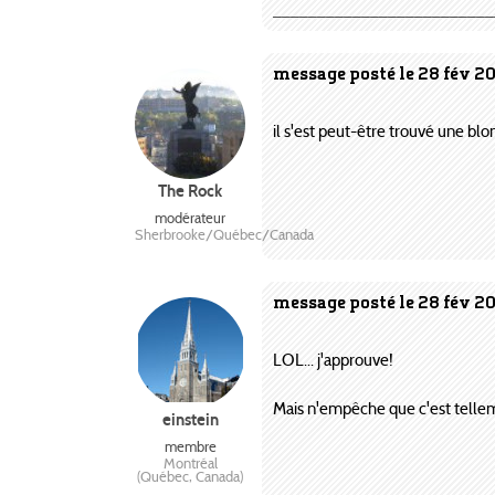
_________________________
message posté le 28 fév 2
il s'est peut-être trouvé une blo
The Rock
modérateur
Sherbrooke/Québec/Canada
message posté le 28 fév 2
LOL... j'approuve!
Mais n'empêche que c'est tellem
einstein
membre
Montréal
(Québec, Canada)