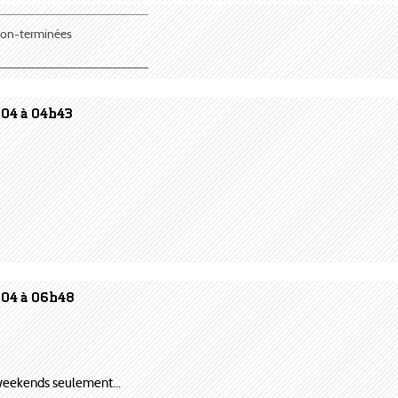
¯¯¯¯¯¯¯¯¯¯¯¯¯¯¯¯¯¯¯¯¯
 non-terminées
_____________________
004 à 04h43
004 à 06h48
es weekends seulement...