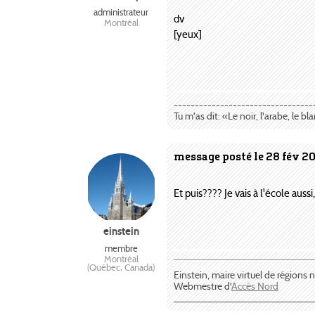
administrateur
dv
Montréal
[yeux]
---------------------------------
Tu m'as dit: «Le noir, l'arabe, le bl
message posté le 28 fév 2
Et puis???? Je vais à l'école aussi,
einstein
membre
Montréal
¯¯¯¯¯¯¯¯¯¯¯¯¯¯¯¯¯¯¯¯¯¯¯¯¯
(Québec, Canada)
Einstein, maire virtuel de régions
Webmestre d'
Accès Nord
_________________________