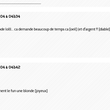
_____________________
004 à 04h34
nde lolll... ca demande beaucoup de temps ca [oeil] (et d'argent !! [diable]
004 à 04h42
ent le fun une blonde [joyeux]