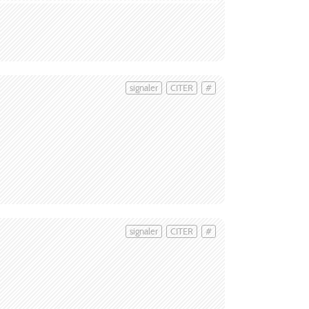
signaler
CITER
#
signaler
CITER
#