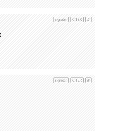
signaler
CITER
#
)
signaler
CITER
#