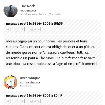
The Rock
modérateur
Sherbrooke/Québec/Canada
message posté le 24 fév 2004 à 18h38
#
CITER
signaler
moi au cégep j'ai un cour nomé : les peuples et leurs
cultures. Dans ce cour on est obligé de jouer a un p'tit jeu
de merde qui se nome ''chasseurs cueilleurs'' loll... ca
ressemble un paut a The Sims... Le but c'est de faire vivre
une tribu... ca ressemble aussi a ''age of empire''...[content]
dvchronique
administrateur
Montréal
message posté le 24 fév 2004 à 20h17
#
CITER
signaler