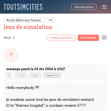
identification
Jeux de simulation
PAGE
1
« retour au forum
RÉPONDRE
?
message posté le 24 fév 2004 à 12h17
#
CITER
éditer
supprimer
Hello everybody !!!!
Je voudrais savoir tout les jeux de simulation existant.
Et le "thèmes hospital", à combien revient-il????