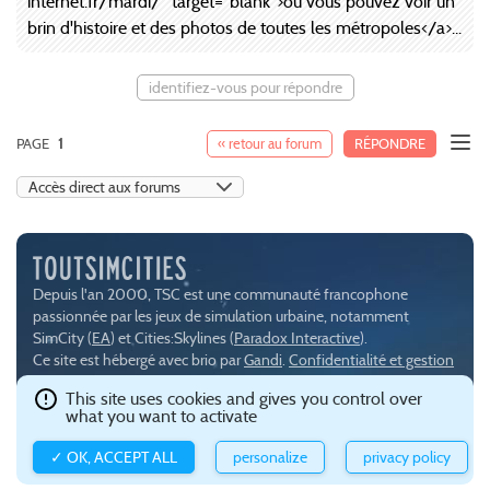
internet.fr/mardi/" target="blank">ou vous pouvez voir un
brin d'histoire et des photos de toutes les métropoles</a>...
identifiez-vous pour répondre
PAGE
1
« retour au forum
RÉPONDRE
Depuis l'an 2000, TSC est une communauté francophone
passionnée par les jeux de simulation urbaine, notamment
SimCity (
EA
) et Cities:Skylines (
Paradox Interactive
).
Ce site est hébergé avec brio par
Gandi
.
Confidentialité et gestion
des cookies
.
This site uses cookies and gives you control over
what you want to activate
✓ OK, ACCEPT ALL
personalize
privacy policy