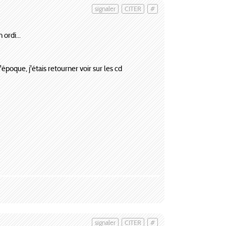
signaler
CITER
#
 ordi...
époque, j'étais retourner voir sur les cd
signaler
CITER
#