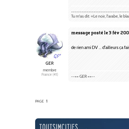
---------------------------------
Tu m'as dit: «Le noir, l'arabe, le bl
message posté le 3 fév 200
de rien ami DV ... d'ailleurs ça f
GER
membre
France (41)
--== GER ==--
PAGE
1