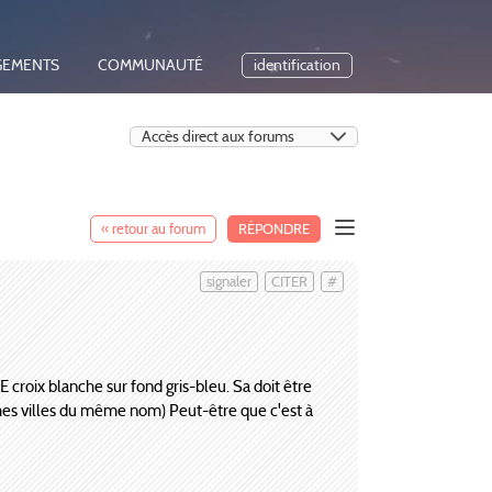
GEMENTS
COMMUNAUTÉ
identification
« retour au forum
RÉPONDRE
signaler
CITER
#
 croix blanche sur fond gris-bleu. Sa doit être
t mes villes du même nom) Peut-être que c'est à