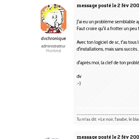
message posté le 2 fév 20
J'ai eu un problème semblable aprè
Faut croire qu'il a frotter un peu 
dvchronique
Avec ton logiciel de sc, t'as tou
administrateur
d'installations, mais sans succès
Montréal
d'après moi, la clef de ton problè
dv
:-)
---------------------------------
Tu m'as dit: «Le noir, l'arabe, le bl
message posté le 2 fév 20