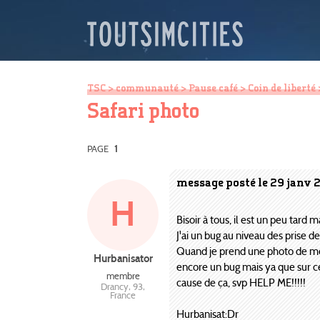
TSC
>
communauté
>
Pause café
>
Coin de liberté
Safari photo
PAGE
1
message posté le 29 janv 
H
Bisoir à tous, il est un peu tard m
J'ai un bug au niveau des prise d
Quand je prend une photo de mes 
Hurbanisator
encore un bug mais ya que sur ce
membre
cause de ça, svp HELP ME!!!!!
Drancy, 93,
France
Hurbanisat:Dr