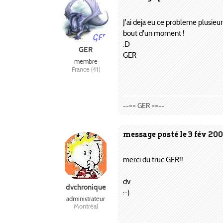
J'ai deja eu ce probleme plusieurs
bout d'un moment !
:D
GER
GER
membre
France (41)
--== GER ==--
message posté le 3 fév 20
merci du truc GER!!
dv
dvchronique
:-)
administrateur
Montréal