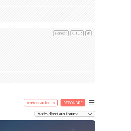
signaler
CITER
#
« retour au forum
RÉPONDRE