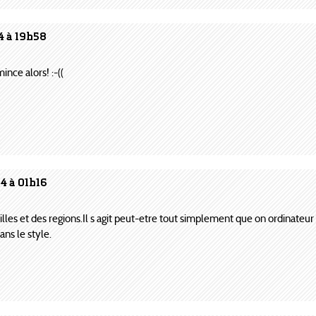
4 à 19h58
nce alors! :-((
4 à 01h16
villes et des regions.Il s agit peut-etre tout simplement que on ordinateur 
ns le style.