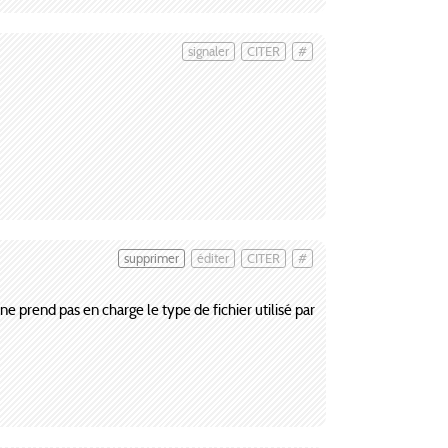
signaler
CITER
#
supprimer
éditer
CITER
#
ne prend pas en charge le type de fichier utilisé par