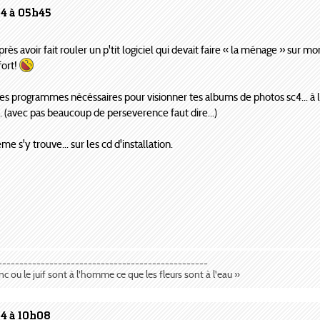
04 à 05h45
s avoir fait rouler un p'tit logiciel qui devait faire « la ménage » sur mon
fort!
s les programmes nécéssaires pour visionner tes albums de photos sc4... à l'
... (avec pas beaucoup de perseverence faut dire...)
me s'y trouve... sur les cd d'installation.
-------------------------------------------------
anc ou le juif sont à l'homme ce que les fleurs sont à l'eau »
04 à 10h08