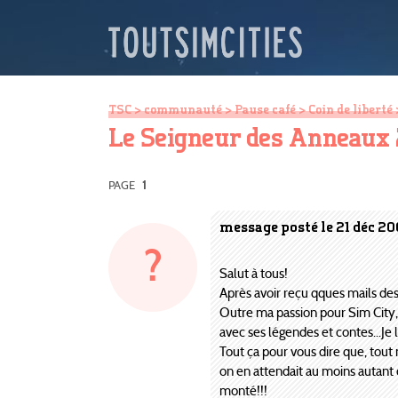
TSC
>
communauté
>
Pause café
>
Coin de liberté
Le Seigneur des Anneaux 2..
PAGE
1
message posté le 21 déc 20
?
Salut à tous!
Après avoir reçu qques mails des 
Outre ma passion pour Sim City, 
avec ses légendes et contes...Je l
Tout ça pour vous dire que, tout 
on en attendait au moins autant 
monté!!!