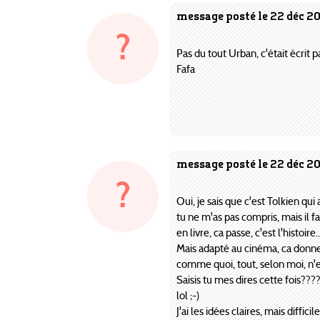
message posté le 22 déc 2
?
Pas du tout Urban, c'était écrit p
Fafa
message posté le 22 déc 2
?
Oui, je sais que c'est Tolkien qui a é
tu ne m'as pas compris, mais il fau
en livre, ca passe, c'est l'histoire....
Mais adapté au cinéma, ca donne v
comme quoi, tout, selon moi, n'e
Saisis tu mes dires cette fois???
lol ;-)
J'ai les idées claires, mais difficil