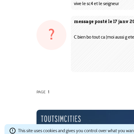
vive le sc4 et le seigneur
message posté le 17 janv 2
?
C bien bo tout ca (moi aussi g ete
PAGE
1
Depuis l'an 2000, TSC est une communauté francophone 
This site uses cookies and gives you control over what you want
Ce site est hébergé avec brio par
Gandi
.
Confidentialité e