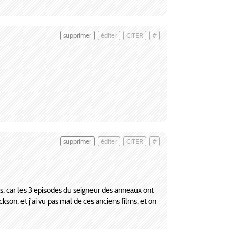
supprimer
éditer
CITER
#
supprimer
éditer
CITER
#
es, car les 3 episodes du seigneur des anneaux ont
son, et j'ai vu pas mal de ces anciens films, et on