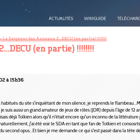
ACTUALITÉS
WIKIGUIDE
TÉLÉCHAR
> Le Seigneur des Anneaux 2...DECU (en partie) !!!!!!!!
.DECU (en partie) !!!!!!!!
02 à 15h36
habitués du site s'inquiétant de mon silence, je reprends le flambeau...Ma
je suis aussi un grand amateur de jeux de rôles (JDR) depuis l'âge de 12 a
isais déjà Tolkien alors qu'il n'était encore qu'un inconnu de la littérature
naturellement, j'ai été voir le SDA en tant que fan de Tolkien et consosrt
du second opus...Et bien je me demande ce qui s'est passé dans la tête de