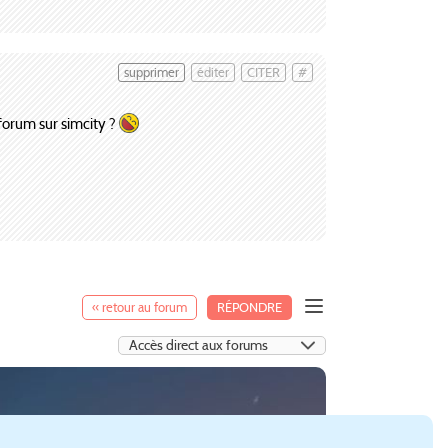
supprimer
éditer
CITER
#
n forum sur simcity ?
« retour au forum
RÉPONDRE
:Skylines (
Paradox Interactive
).