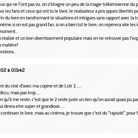
ux qui ne l'ont pas vu, on s'éloigne un peu de la magie tolkiennienne du pr
les fans et ceux qui ont lu le livre, le réalisateur a pris qques libertés pa
in du livre en tansformant le situations et intrigues sans rapport avec la 
ême si on est pas grand fan, si on a bien lut le livre, on repèrera vite le
moment...
réalisé et un bon divertissement populaire mais on ne retrouve pas l'espr
la matière!
estions...
002 à 01h42
t du ciné d'avec ma copine et de Lotr 2......
éçu, mais pas trop.....
n qu'il me reste, c'est que le 2 reste juste un lien qu'on aurait quasi pu pas
ui devra etre super et grandiose.....
continuer le livre, mais au cinéma, je trouve que c'est du "rajouté", pour fai