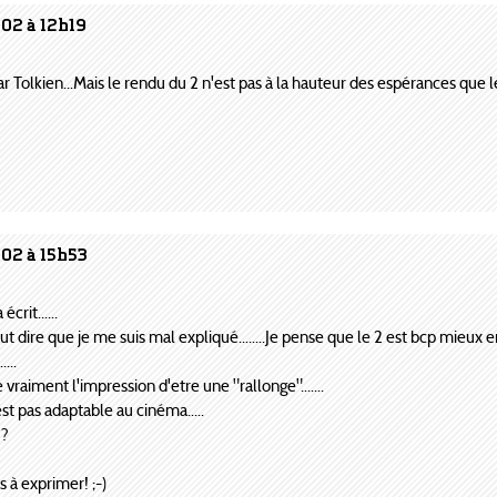
002 à 12h19
ar Tolkien...Mais le rendu du 2 n'est pas à la hauteur des espérances que le
002 à 15h53
crit......
t dire que je me suis mal expliqué........Je pense que le 2 est bcp mieux en l
...
raiment l'impression d'etre une "rallonge".......
st pas adaptable au cinéma.....
??
es à exprimer! ;-)