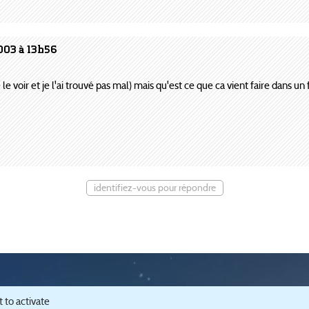
003 à 13h56
 le voir et je l'ai trouvé pas mal) mais qu'est ce que ca vient faire dans u
identifiez-vous pour répondre
passionnée par les jeux de simulation urbaine, notamment SimCity (
EA
) et Cities
 to activate
t gestion des cookies
.