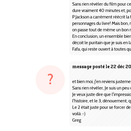
Sans rien révéler du film pour ce
dure vraiment 40 minutes et, pour 
P.Jackson a carrément réécrit la f
personnages du livre! Mais bon, m
on passe tout de même un bon 
En conclusion, un ensemble bien 
déçoit le puritain que je suis en 
Fafa, qui reste ouvert à toutes qu
message posté le 22 déc 2
?
et bien moi, j'en reviens justemen
Sans rien révéler, Je suis un peu d
Je veux juste dire que l'impressio
l'histoire, et le 3, dénouement, q
Le 2 était juste pour se forcer de 
voilà :-)
Greg