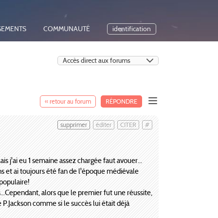
GEMENTS
COMMUNAUTÉ
identification
« retour au forum
RÉPONDRE
supprimer
éditer
CITER
#
is j'ai eu 1 semaine assez chargée faut avouer...
ns et ai toujours été fan de l'époque médiévale
 populaire!
s...Cependant, alors que le premier fut une réussite,
 P.Jackson comme si le succès lui était déjà