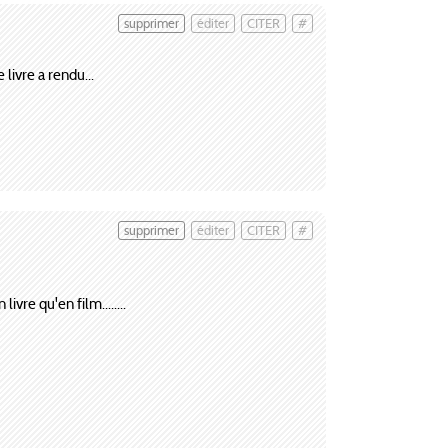
supprimer
éditer
CITER
#
 livre a rendu...
supprimer
éditer
CITER
#
ivre qu'en film........