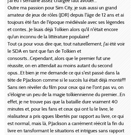
j'ai eu 1 semaine assez chargée faut avouer...
Outre ma passion pour Sim City, je suis aussi un grand
amateur de jeux de rôles (JDR) depuis l'âge de 12 ans et ai
toujours été fan de l'époque médiévale avec ses légendes
et contes...Je lisais déjà Tolkien alors qu'il n'était encore
qu'un inconnu de la littérature populaire!
Tout ça pour vous dire que, tout naturellement, j'ai été voir
le SDA en tant que fan de Tolkien et
consosrts...Cependant, alors que le premier fut une
réussite, on en attendait au moins autant du second
opus...Et bien je me demande ce qui s'est passé dans la
tête de P.Jackson comme si le succès lui était déjà monté!!!
Sans rien révéler du film pour ceux qui ne l'ont pas vu, on
s'éloigne un peu de la magie tolkiennienne du premier...En
effet, je ne trouve pas que la bataille dure vraiment 40
minutes et, pour les fans et ceux qui ont lu le livre, le
réalisateur a pris qques libertés par rapport au livre, ce qui
est normal, mais là, P.Jackson a carrément réécrit la fin du
livre en tansformant le situations et intrigues sans rapport