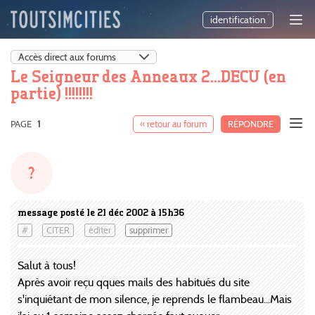
identification
Le Seigneur des Anneaux 2...DECU (en
partie) !!!!!!!!
PAGE
1
« retour au forum
RÉPONDRE
?
message posté le 21 déc 2002 à 15h36
#
CITER
éditer
supprimer
Salut à tous!
Après avoir reçu qques mails des habitués du site
s'inquiétant de mon silence, je reprends le flambeau...Mais