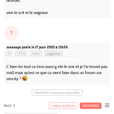
recettes.
vive le sc4 et le seigneur
?
message posté le 17 janv 2003 à 13h56
#
CITER
éditer
supprimer
C bien bo tout ca (moi aussi g ete le voir et je l'ai trouvé pas
mal) mais qu'est ce que ca vient faire dans un forum sur
simcity ?
identifiez-vous pour répondre
PAGE
1
« retour au forum
RÉPONDRE