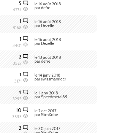
5
le 16 août 2018
par defre
4274
1
le 16 août 2018
par Dezelle
3168
1
le 16 août 2018
par Dezelle
3401
2
le 13 août 2018
par defre
3527
1
le 14 janv 2018
par swissmanrider
3171
4
le 1 janv 2018
par Speedmetal89
3293
10
le 2 oct 2017
par SlimKobe
3533
2
le 30 juin 2017
par SlimKobe