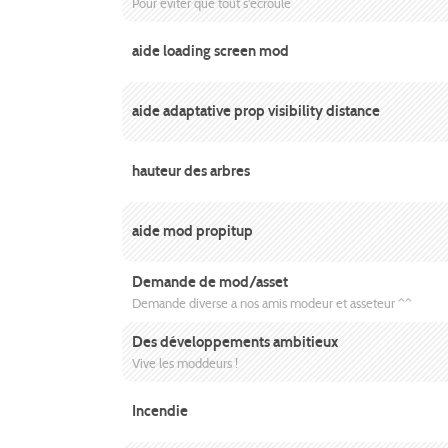
Pour éviter que tout s'écroule
aide loading screen mod
aide adaptative prop visibility distance
hauteur des arbres
aide mod propitup
Demande de mod/asset
Demande diverse a nos amis modeur et asseteur ^^
Des développements ambitieux
Vive les moddeurs !
Incendie