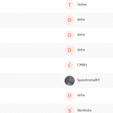
T
Tadrae
D
defre
D
defre
D
defre
C
CMBH
Speedmetal89
D
defre
S
SlimKobe