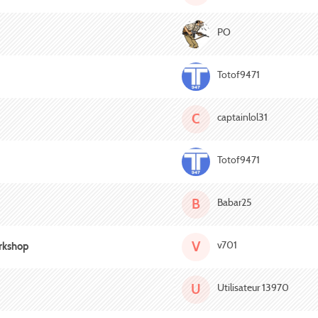
PO
Totof9471
C
captainlol31
Totof9471
B
Babar25
V
v701
orkshop
U
Utilisateur 13970