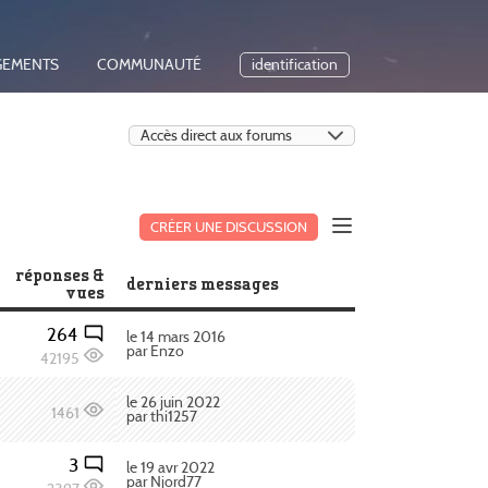
GEMENTS
COMMUNAUTÉ
identification
CRÉER UNE DISCUSSION
réponses &
derniers messages
vues
264
le 14 mars 2016
par Enzo
42195
le 26 juin 2022
1461
par thi1257
3
le 19 avr 2022
par Njord77