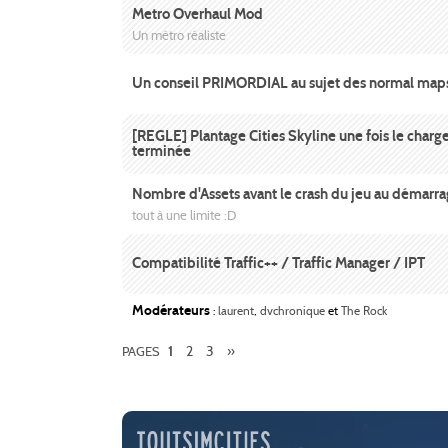
Metro Overhaul Mod
Un métro réaliste
Un conseil PRIMORDIAL au sujet des normal map
[REGLE] Plantage Cities Skyline une fois le char
terminée
Nombre d'Assets avant le crash du jeu au démarr
tout à une limite :D
Compatibilité Traffic++ / Traffic Manager / IPT
Modérateurs
:
laurent
,
dvchronique
et
The Rock
2
3
»
PAGES
1