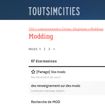
TSC
>
communauté
>
Cities : Skylines
> Modding
Modding
2
3
»
PAGES
1
67 discussions
[Partage] Vos mods
Pas forcément de vous !
des renseignement sur des mods
construire tramway station
Recherche de MOD