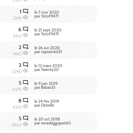
2397
1
le 7 nov 2020
par Totof9471
2299
6
le 21 sept 2020
par Totof9471
2462
2
le 26 avr 2020
par captainlol31
2465
2
le 12 mars 2020
par Twenty20
2290
5
le 9 juin 2019
par Babar25
5075
8
le 24 fév 2019
par Dezelle
4292
5
le 20 oct 2018
par ranadaggupati65
3903