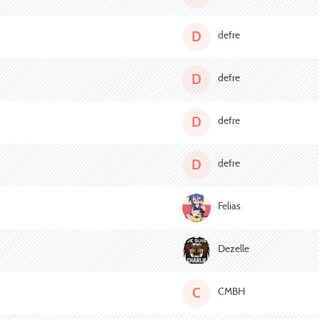
D
defre
D
defre
D
defre
D
defre
Felias
Dezelle
C
CMBH