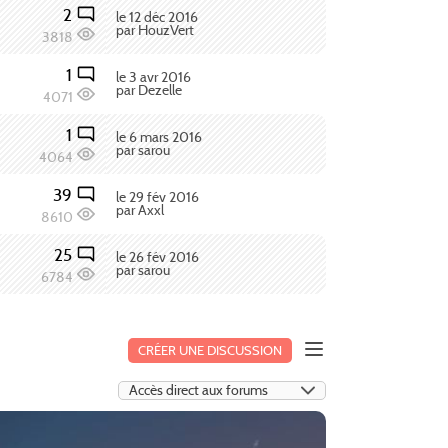
2
le 12 déc 2016
par HouzVert
3818
1
le 3 avr 2016
par Dezelle
4071
1
le 6 mars 2016
par sarou
4064
39
le 29 fév 2016
par Axxl
8610
25
le 26 fév 2016
par sarou
6784
CRÉER UNE DISCUSSION