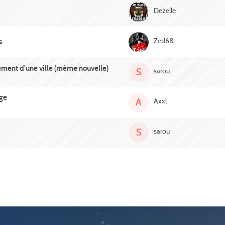
Dezelle
Zed68
s
gement d'une ville (même nouvelle)
S
sarou
age
A
Axxl
S
sarou