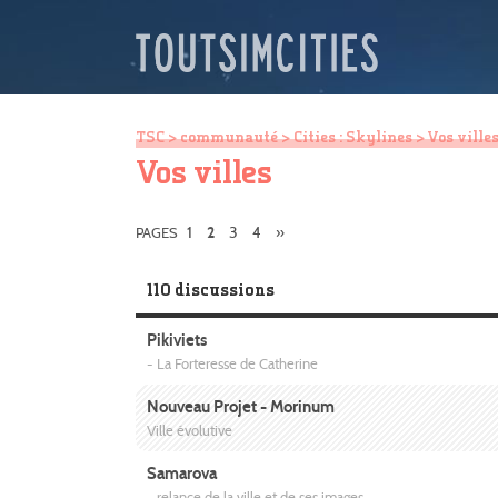
TSC
>
communauté
>
Cities : Skylines
> Vos ville
Vos villes
1
3
4
»
PAGES
2
110 discussions
Pikiviets
- La Forteresse de Catherine
Nouveau Projet - Morinum
Ville évolutive
Samarova
- relance de la ville et de ses images