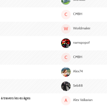
C
CMBH
W
Worldmaker
namspopof
C
CMBH
Alex74
Seb88
 travers les es âges
A
Alex Valkarian