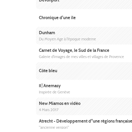
Devonport
Chronique d'une île
Dunham
Du Moyen Age à l'époque moderne
Carnet de Voyage, le Sud de la France
Galerie d'images de mes villes et villages de Provence
Côte bleu
町Anemasy
Inspirée de Genève
New Miamos en vidéo
4 Mars 2017
Atrecht - Développement d"une régions française à
"ancienne version"