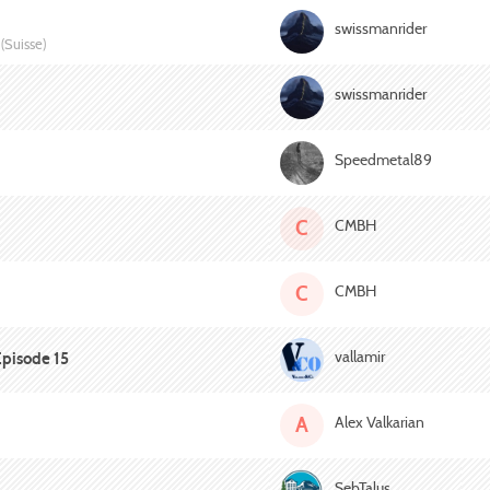
swissmanrider
(Suisse)
swissmanrider
Speedmetal89
C
CMBH
C
CMBH
vallamir
 Episode 15
A
Alex Valkarian
SebTalus