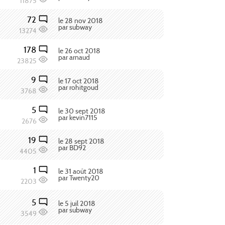
11875
72
le 28 nov 2018
par subway
13274
178
le 26 oct 2018
par arnaud
23825
9
le 17 oct 2018
par rohitgoud
3768
5
le 30 sept 2018
par kevin7115
2676
19
le 28 sept 2018
par BD92
4405
1
le 31 août 2018
par Twenty20
2203
5
le 5 juil 2018
par subway
3549