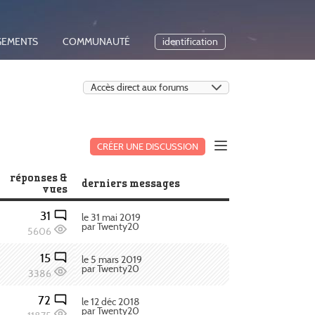
GEMENTS
COMMUNAUTÉ
identification
CRÉER UNE DISCUSSION
réponses &
derniers messages
vues
31
le 31 mai 2019
par Twenty20
5606
15
le 5 mars 2019
par Twenty20
3386
72
le 12 déc 2018
par Twenty20