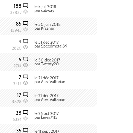
188
le 5 juil 2018
par subway
37832
85
le 30 juin 2018
par Krasner
15943
4
le 31 déc 2017
par Speedmetal89
2820
6
le 30 déc 2017
par Twenty20
2714
7
le 21 déc 2017
par Alex Valkarian
3414
17
le 21 déc 2017
par Alex Valkarian
3828
28
le 26 oct 2017
par kevin7115
6324
35
le 11 sept 2017