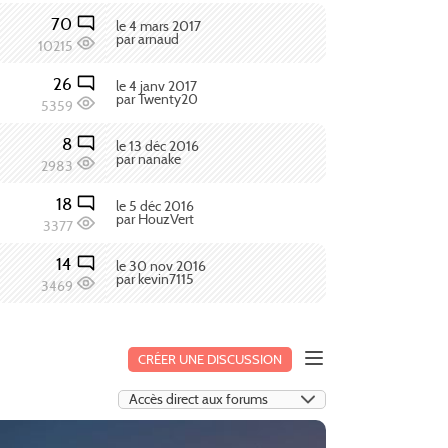
70
le 4 mars 2017
par arnaud
10215
26
le 4 janv 2017
par Twenty20
5359
8
le 13 déc 2016
par nanake
2983
18
le 5 déc 2016
par HouzVert
3377
14
le 30 nov 2016
par kevin7115
3469
CRÉER UNE DISCUSSION