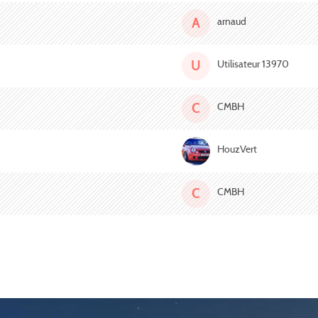
A
arnaud
U
Utilisateur 13970
C
CMBH
HouzVert
C
CMBH