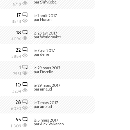
par SlimKobe
6718
17
le 1 août 2017
par Florian
3543
18
le 23 avr 2017
par Worldmaker
4096
22
le 7 avr 2017
par defre
5884
1
le 29 mars 2017
par Dezelle
2551
10
le 29 mars 2017
par arnaud
3234
28
le 7 mars 2017
par arnaud
6070
65
le 5 mars 2017
par Alex Valkarian
11309