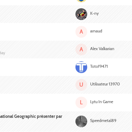
K-ny
A
arnaud
A
Alex Valkarian
 Bay
Totof9471
U
Utilisateur 13970
L
Lytu In Game
ternational Geographic présenter par
Speedmetal89