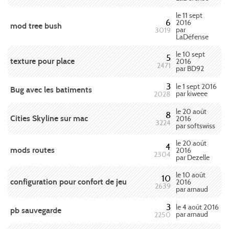
le 11 sept
6
2016
mod tree bush
par
3019
LaDéfense
le 10 sept
5
texture pour place
2016
2471
par BD92
3
le 1 sept 2016
Bug avec les batiments
par kiweee
2028
le 20 août
8
Cities Skyline sur mac
2016
3224
par softswiss
le 20 août
4
mods routes
2016
2304
par Dezelle
le 10 août
10
configuration pour confort de jeu
2016
2639
par arnaud
3
le 4 août 2016
pb sauvegarde
par arnaud
2250