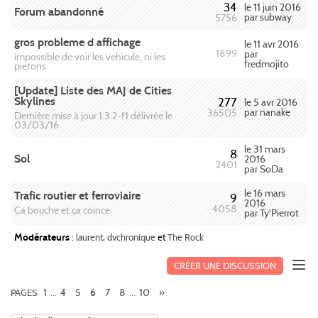
34
le 11 juin 2016
Forum abandonné
par subway
5756
gros probleme d affichage
le 11 avr 2016
1899
par
impossible de voir les vehicule, ni les
fredmojito
pietons
[Update] Liste des MAJ de Cities
Skylines
277
le 5 avr 2016
par nanake
36505
Dernière mise à jour 1.3.2-f1 délivrée le
03/03/16
le 31 mars
8
Sol
2016
2401
par SoDa
le 16 mars
Trafic routier et ferroviaire
9
2016
4058
Ça bouche et ça coince
par Ty'Pierrot
Modérateurs
:
laurent
,
dvchronique
et
The Rock
CRÉER UNE DISCUSSION
1
4
5
7
8
10
»
PAGES
...
6
...