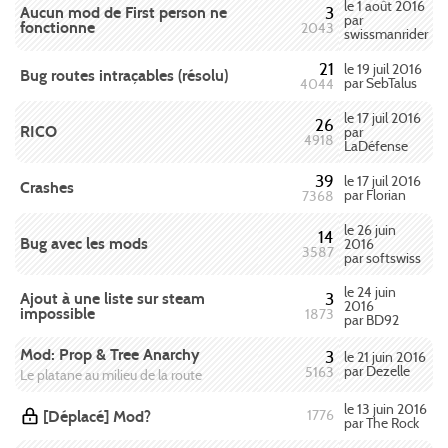
le 1 août 2016
Aucun mod de First person ne
3
par
fonctionne
2043
swissmanrider
21
le 19 juil 2016
Bug routes intraçables (résolu)
par SebTalus
4044
le 17 juil 2016
26
RICO
par
4918
LaDéfense
39
le 17 juil 2016
Crashes
par Florian
7368
le 26 juin
14
Bug avec les mods
2016
3587
par softswiss
le 24 juin
Ajout à une liste sur steam
3
2016
impossible
1873
par BD92
Mod: Prop & Tree Anarchy
3
le 21 juin 2016
par Dezelle
5163
Le platane au milieu de la route
le 13 juin 2016
[Déplacé] Mod?
1776
par The Rock