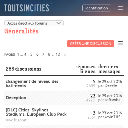
identification
Généralités
CRÉER UNE DISCUSSION
1
4
5
7
8
10
»
PAGES
...
6
...
réponses
derniers
286 discussions
& vues
messages
changement de niveau des
5
le 29 oct 2016
bâtiments
par Dezelle
2639
22
le 25 oct 2016
Déception
par softswiss
4220
[DLC] Cities: Skylines -
3
le 23 oct 2016
Stadiums: European Club Pack
par kevin7115
2551
Vive le sport !