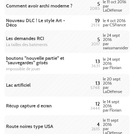
le 11 oct 2016
5
Comment avoir archi moderne ?
par
2085
LaDéfense
Nouveau DLC ! Le style Art -
19
le 4 oct 2016
Déco
par CSFrance
2974
le 24 sept
Les demandes RCI
5
2016
par
2017
La tailles des batiments
swissmanrider
boutons "nouvelle partie" et
le 24 sept
13
"sauvegardes" grisés
2016
3631
par Florian
impossible de jouer
le 20 sept
13
2016
Lac artificiel
par
5748
LaDéfense
le 14 sept
12
Récup capture d ecran
2016
3444
par Florian
le 11 sept
4
2016
Route noires type USA
par
2615
LaDéfense