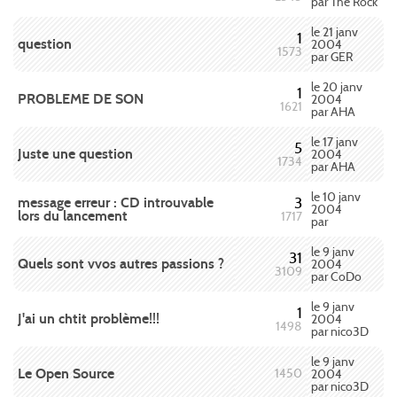
par The Rock
le 21 janv
1
question
2004
1573
par GER
le 20 janv
1
PROBLEME DE SON
2004
1621
par AHA
le 17 janv
5
Juste une question
2004
1734
par AHA
le 10 janv
message erreur : CD introuvable
3
2004
lors du lancement
1717
par
le 9 janv
31
Quels sont vvos autres passions ?
2004
3109
par CoDo
le 9 janv
1
J'ai un chtit problème!!!
2004
1498
par nico3D
le 9 janv
Le Open Source
1450
2004
par nico3D