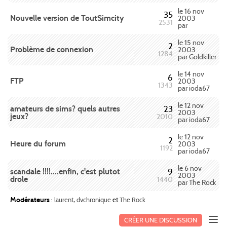
le 16 nov
35
Nouvelle version de ToutSimcity
2003
2531
par
le 15 nov
2
Problème de connexion
2003
1284
par Goldkiller
le 14 nov
6
FTP
2003
1343
par ioda67
le 12 nov
amateurs de sims? quels autres
23
2003
jeux?
2010
par ioda67
le 12 nov
2
Heure du forum
2003
1192
par ioda67
le 6 nov
scandale !!!!....enfin, c'est plutot
9
2003
drole
1440
par The Rock
Modérateurs
:
laurent
,
dvchronique
et
The Rock
CRÉER UNE DISCUSSION