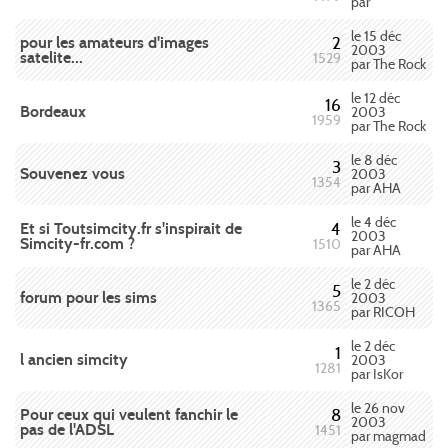
par
le 15 déc
pour les amateurs d'images
2
2003
satelite...
1529
par The Rock
le 12 déc
16
Bordeaux
2003
1959
par The Rock
le 8 déc
3
Souvenez vous
2003
1354
par AHA
le 4 déc
Et si Toutsimcity.fr s'inspirait de
4
2003
Simcity-fr.com ?
1510
par AHA
le 2 déc
5
forum pour les sims
2003
1365
par RICOH
le 2 déc
1
l ancien simcity
2003
1281
par IsKor
le 26 nov
Pour ceux qui veulent fanchir le
8
2003
pas de l'ADSL
1451
par magmad