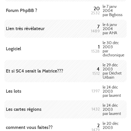
le 7 janv
20
Forum PhpBB ?
2004
2532
par Bigboss
le 6 janv
7
Lien très révélateur
2004
1489
par AHA
le 30 déc
1
2003
Logiciel
par
1528
dvchronique
le 29 déc
4
2003
Et si SC4 serait la Matrice???
par Déchet
1512
Urbain
le 24 déc
Les lots
1397
2003
par laurent
le 24 déc
Les cartes régions
1432
2003
par laurent
le 20 déc
2
comment vous faites??
2003
1479