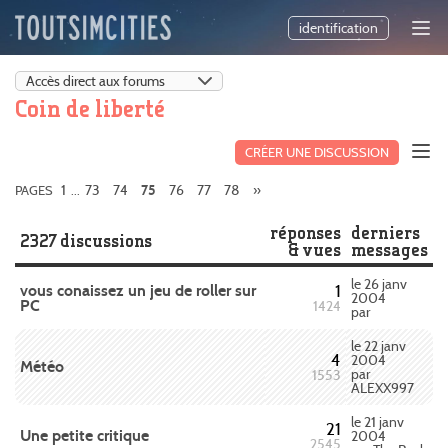
identification
Coin de liberté
CRÉER UNE DISCUSSION
1
73
74
76
77
78
»
PAGES
...
75
réponses
derniers
2327 discussions
& vues
messages
le 26 janv
vous conaissez un jeu de roller sur
1
2004
PC
1424
par
le 22 janv
4
2004
Météo
par
1553
ALEXX997
le 21 janv
21
Une petite critique
2004
2545