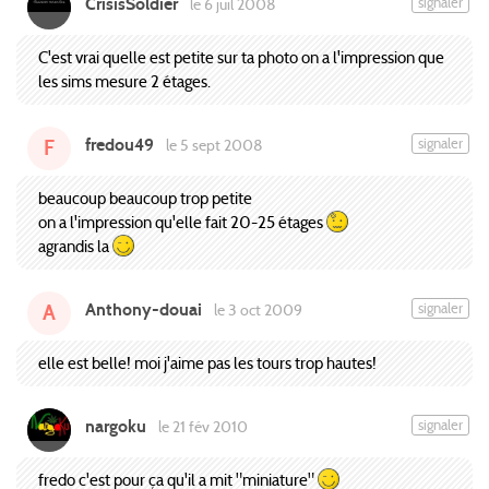
CrisisSoldier
signaler
le 6 juil 2008
C'est vrai quelle est petite sur ta photo on a l'impression que
les sims mesure 2 étages.
fredou49
signaler
le 5 sept 2008
F
beaucoup beaucoup trop petite
on a l'impression qu'elle fait 20-25 étages
agrandis la
Anthony-douai
signaler
le 3 oct 2009
A
elle est belle! moi j'aime pas les tours trop hautes!
nargoku
signaler
le 21 fév 2010
fredo c'est pour ça qu'il a mit "miniature"