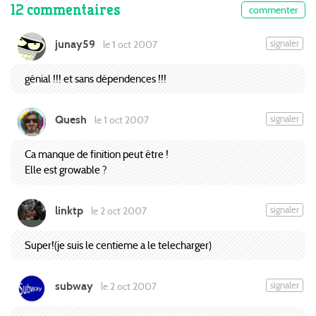
12 commentaires
commenter
junay59
signaler
le 1 oct 2007
génial !!! et sans dépendences !!!
Quesh
signaler
le 1 oct 2007
Ca manque de finition peut être !
Elle est growable ?
linktp
signaler
le 2 oct 2007
Super!(je suis le centieme a le telecharger)
subway
signaler
le 2 oct 2007