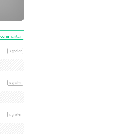
commenter
signaler
signaler
signaler