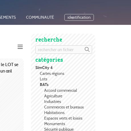
GEMENTS
COMMUNAUTÉ
identification
recherche
catégories
t le LOT se
SimCity 4
 un œil
Cartes régions
Lots
BATs
Accord commercial
Agriculture
Industries
Commerces et bureaux
Habitations
Espaces verts et loisirs
Monuments
Sécurité publique