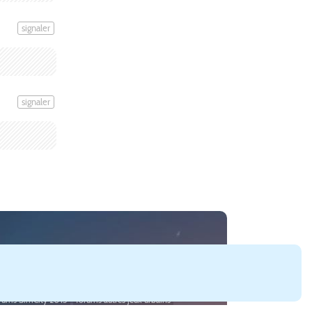
signaler
signaler
:Skylines (
Paradox Interactive
).
gements SimCity 4
cartes SimCity 4
lots SimCity 4
rums SimCity 2013
forums autres jeux urbains