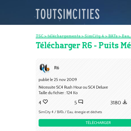
TSC
>
téléchargements
>
SimCity 4
>
BATs
>
Eau,
Télécharger R6 - Puits Mé
R6
publié le 25 nov 2009
Nécessite SC4 Rush Hour ou SC4 Deluxe
Taille du fichier : 124 Ko
4
5
3180
SimCity 4 / BATs / Eau, énergie et déchets
TÉLÉCHARGER