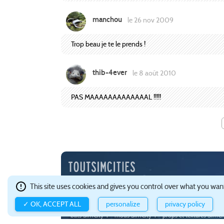
manchou
le 26 nov 2009
Trop beau je te le prends !
thib-4ever
le 8 août 2010
PAS MAAAAAAAAAAAAAL !!!!!
Depuis l'an 2000, TSC est une communauté francophone 
This site uses cookies and gives you control over what you want
Ce site est hébergé avec brio par
Gandi
.
Confidentialité e
✓ OK, ACCEPT ALL
personalize
privacy policy
à propos de TOUTSIMCITIES
à la une
wikiguide
guide C
bats SimCity 4
mods SimCity 4
props et textures SimCi