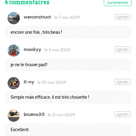
4 commentaires
commenter
warconstruct
signaler
le 7 nov 2009
encore une fois , très beau !
mookyy
signaler
le 9 nov 2009
je ne le trouve pas!!
K-ny
signaler
le 20 nov 2009
Simple mais efficace, il est très chouette !
brueno30
signaler
le 21 nov 2009
Excellent