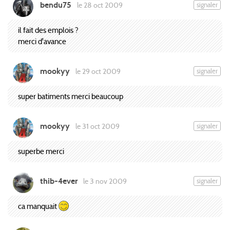
bendu75
signaler
le 28 oct 2009
il fait des emplois ?
merci d'avance
mookyy
signaler
le 29 oct 2009
super batiments merci beaucoup
mookyy
signaler
le 31 oct 2009
superbe merci
thib-4ever
signaler
le 3 nov 2009
ca manquait