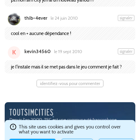
thib-4ever
signaler
le 24 juin 2010
cool en + aucune dépendance !
kevin34560
signaler
le 19 sept 2010
K
je l'instale mais il se met pas dans le jeu comment je fait ?
identifiez-vous pour commenter
Depuis l'an 2000, TSC est une communauté francophone
passionnée par les jeux de simulation urbaine, notamment
This site uses cookies and gives you control over
what you want to activate
SimCity (
EA
) et Cities:Skylines (
Paradox Interactive
).
Ce site est hébergé avec brio par
Gandi
.
Confidentialité et gestion