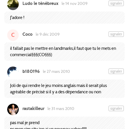
Ludo le ténébreux
signaler
le 14 nov 2009
J'adore !
Coco
signaler
le 9 déc 2009
C
il fallait pas le mettre en landmarks,il faut que tu le mets en
commercial§§§(CO§§§)
b180196
signaler
le 27 mars 2010
Joli de qui rendre le jeu moins anglais mais il serait plus
agréable de précisé si il y a des dépendance ou non
rastakilleur
signaler
le 31 mars 2010
pas mal je prend
ps:mon sim city jen ai un nouveau yahou!!!!