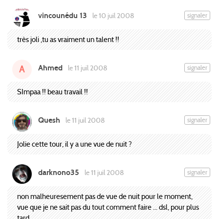
vincounédu 13
signaler
le 10 juil 2008
très joli ,tu as vraiment un talent !!
Ahmed
signaler
le 11 juil 2008
A
SImpaa !! beau travail !!
Quesh
signaler
le 11 juil 2008
Jolie cette tour, il y a une vue de nuit ?
darknono35
signaler
le 11 juil 2008
non malheuresement pas de vue de nuit pour le moment,
vue que je ne sait pas du tout comment faire ... dsl, pour plus
tard