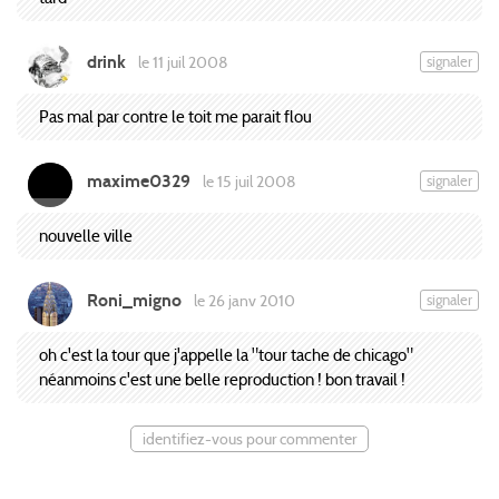
drink
signaler
le 11 juil 2008
Pas mal par contre le toit me parait flou
maxime0329
signaler
le 15 juil 2008
nouvelle ville
Roni_migno
signaler
le 26 janv 2010
oh c'est la tour que j'appelle la "tour tache de chicago"
néanmoins c'est une belle reproduction ! bon travail !
identifiez-vous pour commenter