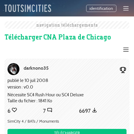
identification
navigation téléchargements
Télécharger CNA Plaza de Chicago
darknono35
publié le 10 juil 2008
version : v0.0
Nécessite SC4 Rush Hour ou SC4 Deluxe
Taille du fichier : 1841 Ko
6
7
6697
SimCity 4 / BATs / Monuments
TÉLÉCHARGER