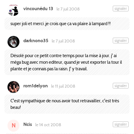
vincounédu 13
signaler
le 7 juil 2008
super joli et merci ,je crois que ça va plaire à lampard !!
darknono35
signaler
le 7 juil 2008
Désolé pour ce petit contre temps pour la mise à jour. j' ai
méga bug avec mon editeur, quand je veut exporter la tour il
plante et je connais pas la raisn. J' y travail.
rom1delyon
signaler
le 11 juil 2008
C'est sympathique de nous avoir tout retravailler, c'est très
beau!
Ncis
signaler
le 14 oct 2008
N