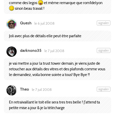
comme des legos
et même remarque que rom1delyon
sinon beau travail !
Quesh
signaler
le 6 juil 2008
Joli avec plus de détails elle peut être parfaite
darknono35
signaler
le 7 juil 2008
je vai mettre a jour la trust tower demain, je viens juste de
retoucher aux détails des vitres et des plafonds comme vous
le demandiez, voila bonne soirée a tous! Bye Bye !!
Theo
signaler
le 7 juil 2008
En retraivaillant le toit elle sera tres tres belle ! J'attend ta
petite mise a jour & je la télécharge