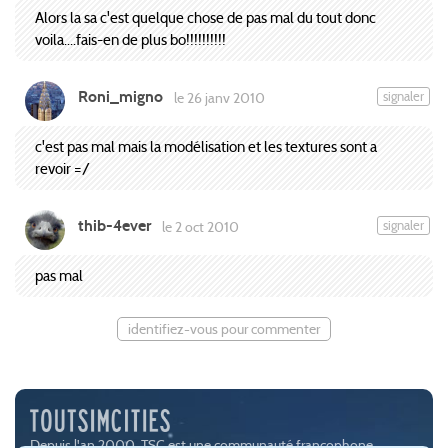
Alors la sa c'est quelque chose de pas mal du tout donc
voila....fais-en de plus bo!!!!!!!!!!
Roni_migno
signaler
le 26 janv 2010
c'est pas mal mais la modélisation et les textures sont a
revoir =/
thib-4ever
signaler
le 2 oct 2010
pas mal
identifiez-vous pour commenter
Depuis l'an 2000, TSC est une communauté francophone