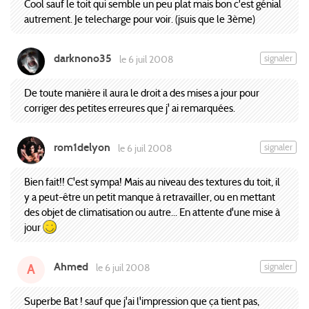
Cool sauf le toit qui semble un peu plat mais bon c'est génial
autrement. Je telecharge pour voir. (jsuis que le 3ème)
darknono35
signaler
le 6 juil 2008
De toute manière il aura le droit a des mises a jour pour
corriger des petites erreures que j' ai remarquées.
rom1delyon
signaler
le 6 juil 2008
Bien fait!! C'est sympa! Mais au niveau des textures du toit, il
y a peut-être un petit manque à retravailler, ou en mettant
des objet de climatisation ou autre... En attente d'une mise à
jour
Ahmed
signaler
le 6 juil 2008
A
Superbe Bat ! sauf que j'ai l'impression que ça tient pas,