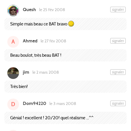
Quesh
signaler
le 25 fév 2008
Simple mais beau ce BAT bravo
Ahmed
signaler
le 27 fév 2008
A
Beau boulot, très beau BAT !
jim
signaler
le 2 mars 2008
Très bien!
Dom94220
signaler
le 3 mars 2008
D
Génial ! excellent ! 20/20! quel réalisme ...^^