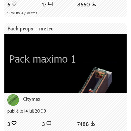
6
17
8660
SimCity 4 / Autres
Pack props + metro
Citymax
publié le 14 juil 2009
3
3
7488