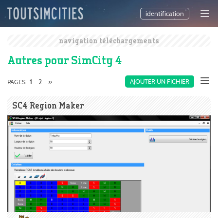
identification
navigation téléchargements
Autres pour SimCity 4
2
»
AJOUTER UN FICHIER
PAGES
1
SC4 Region Maker