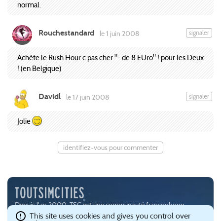
normal.
Rouchestandard
signaler
le 1 juin 2008
Achète le Rush Hour c pas cher "- de 8 EUro" ! pour les Deux
! (en Belgique)
Davidl
signaler
le 17 juin 2008
Jolie
identifiez-vous pour commenter
Depuis l'an 2000, TSC est une communauté francophone
passionnée par les jeux de simulation urbaine, notamment
This site uses cookies and gives you control over