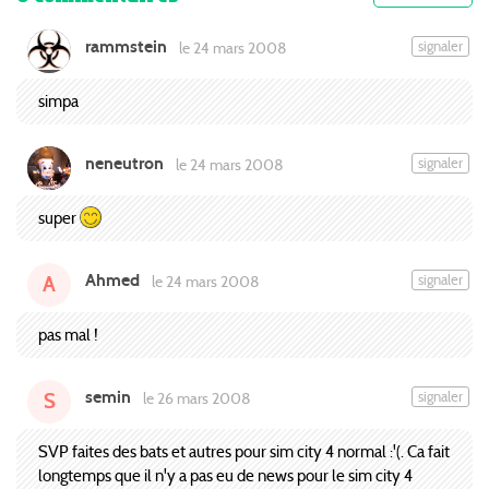
rammstein
signaler
le 24 mars 2008
simpa
neneutron
signaler
le 24 mars 2008
super
Ahmed
signaler
le 24 mars 2008
A
pas mal !
semin
signaler
le 26 mars 2008
S
SVP faites des bats et autres pour sim city 4 normal :'(. Ca fait
longtemps que il n'y a pas eu de news pour le sim city 4