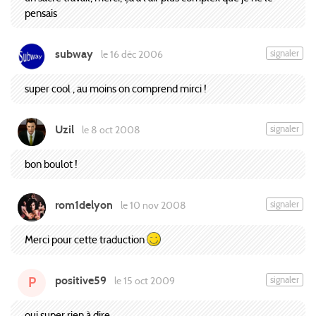
pensais
subway
signaler
le 16 déc 2006
super cool , au moins on comprend mirci !
Uzil
signaler
le 8 oct 2008
bon boulot !
rom1delyon
signaler
le 10 nov 2008
Merci pour cette traduction
positive59
signaler
le 15 oct 2009
P
oui super rien à dire