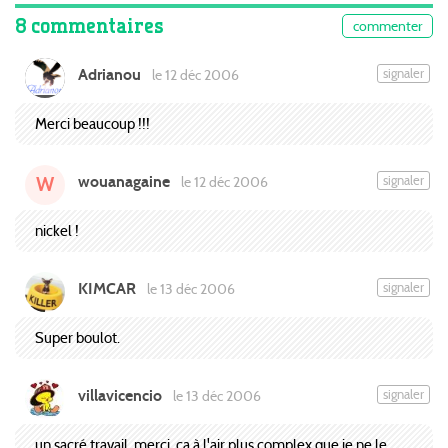
8 commentaires
commenter
Adrianou
signaler
le 12 déc 2006
Merci beaucoup !!!
wouanagaine
signaler
le 12 déc 2006
W
nickel !
KIMCAR
signaler
le 13 déc 2006
Super boulot.
villavicencio
signaler
le 13 déc 2006
un sacré travail, merci, ça à l'air plus complex que je ne le