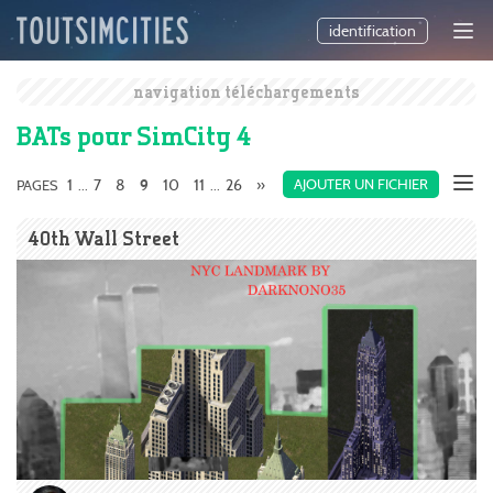
identification
navigation téléchargements
BATs pour SimCity 4
1
7
8
10
11
26
»
AJOUTER UN FICHIER
PAGES
...
9
...
40th Wall Street