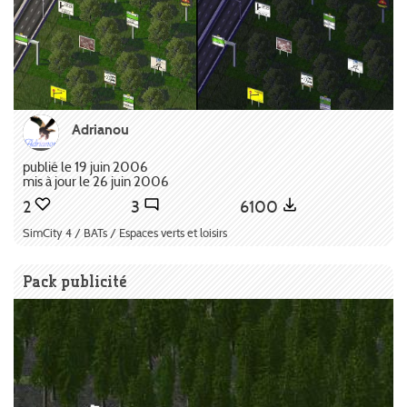
Adrianou
publié le 19 juin 2006
mis à jour le 26 juin 2006
2
3
6100
SimCity 4 / BATs / Espaces verts et loisirs
Pack publicité