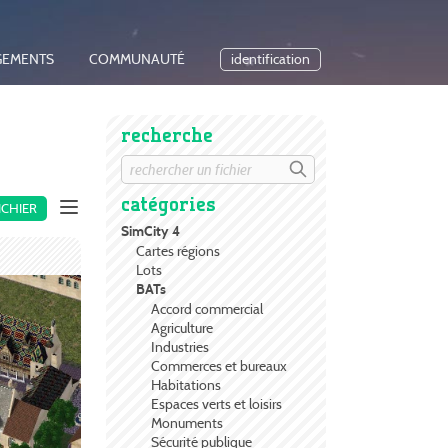
GEMENTS
COMMUNAUTÉ
identification
recherche
catégories
ICHIER
SimCity 4
Cartes régions
Lots
BATs
Accord commercial
Agriculture
Industries
Commerces et bureaux
Habitations
Espaces verts et loisirs
Monuments
Sécurité publique