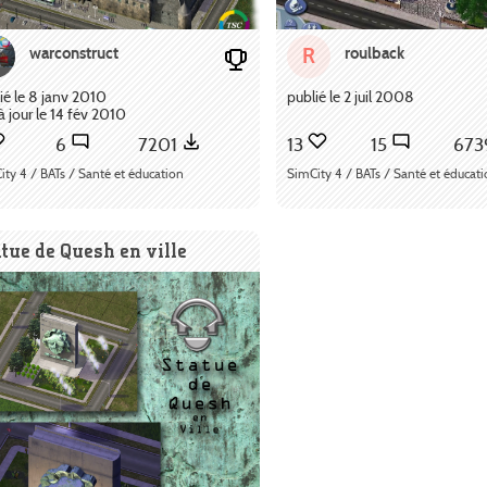
warconstruct
roulback
R
ié le 8 janv 2010
publié le 2 juil 2008
à jour le 14 fév 2010
6
7201
13
15
67
ity 4 / BATs / Santé et éducation
SimCity 4 / BATs / Santé et éducat
tue de Quesh en ville