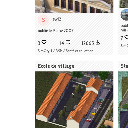
swi21
S
publ
mis 
publié le 9 janv 2007
7
3
14
12665
SimC
SimCity 4 / BATs / Santé et éducation
Ecole de village
Sta