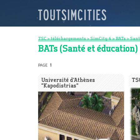
TSC
>
téléchargements
>
SimCity 4
>
BATs
>
Sant
BATs (Santé et éducation)
PAGE
1
Université d'Athènes
TS
"Kapodistrias"