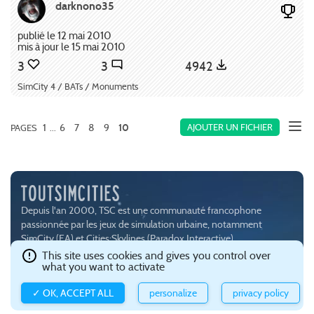
darknono35
publié le 12 mai 2010
mis à jour le 15 mai 2010
3
3
4942
SimCity 4 / BATs / Monuments
1
6
7
8
9
AJOUTER UN FICHIER
PAGES
...
10
Depuis l'an 2000, TSC est une communauté francophone
passionnée par les jeux de simulation urbaine, notamment
SimCity (
EA
) et Cities:Skylines (
Paradox Interactive
).
Ce site est hébergé avec brio par
Gandi
.
Confidentialité et gestion
This site uses cookies and gives you control over
what you want to activate
des cookies
.
✓ OK, ACCEPT ALL
personalize
privacy policy